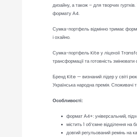
дизайну, а також – для творчих гуртків
формату А4.
Сумка-портфель відмінно тримає форму
і охайно.
Сумка-портфель Kite у ліцензії Transf
трансформації та готовність змінювати с
Бренд Kite — визнаний лідер у світі рюк
Українська народна премія. Споживачі та
Особливості:
формат А4+: універсальний, підх
містить 1 об’ємне відділення на 
довгий регульований ремінь на ка