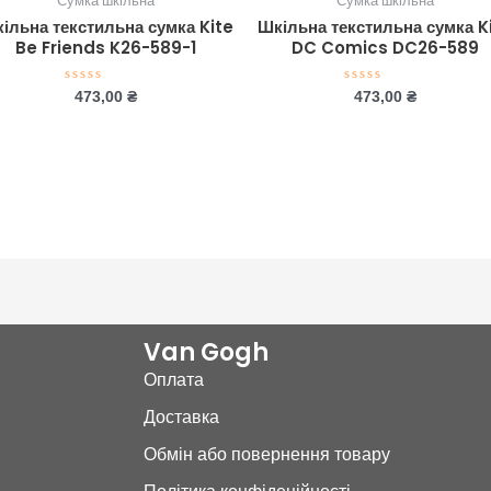
Сумка шкільна
Сумка шкільна
ільна текстильна сумка Kite
Шкільна текстильна сумка K
Be Friends K26-589-1
DC Comics DC26-589
Оцінено
Оцінено
473,00
₴
473,00
₴
в
в
0
0
з
з
5
5
Van Gogh
Оплата
Доставка
Обмін або повернення товару