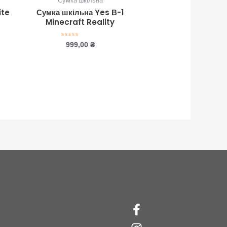
Сумка шкільна
ite
Сумка шкільна Yes В-1
Minecraft Reality
Оцінено
999,00
₴
в
0
з
5
Facebook-
Instagram
f