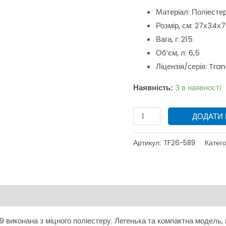
Матеріал:
Поліесте
TF26-
Розмір, см:
27х34х7
589
Вага, г:
215
кількість
Об’єм, л:
6,5
Ліцензія/серія:
Tran
3 в наявності
Наявність:
ДОДАТИ
TF26-589
Артикул:
Катего
виконана з міцного поліестеру. Легенька та компактна модель, 