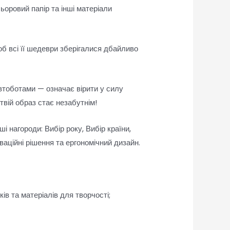
ьоровий папір та інші матеріали
б всі її шедеври зберігалися дбайливо
втоботами — означає вірити у силу
 твій образ стає незабутнім!
і нагороди: Вибір року, Вибір країни,
ваційні рішення та ергономічний дизайн.
в та матеріалів для творчості;