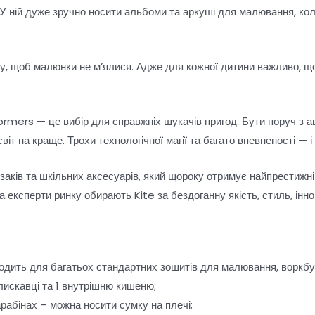
. У ній дуже зручно носити альбоми та аркуші для малювання, кол
, щоб малюнки не м’ялися. Адже для кожної дитини важливо, що
ormers — це вибір для справжніх шукачів пригод. Бути поруч з а
віт на краще. Трохи технологічної магії та багато впевненості — і
заків та шкільних аксесуарів, який щороку отримує найпрестижніш
 експерти ринку обирають Kite за бездоганну якість, стиль, інно
одить для багатьох стандартних зошитів для малювання, воркбукі
блискавці та 1 внутрішню кишеню;
рабінах – можна носити сумку на плечі;