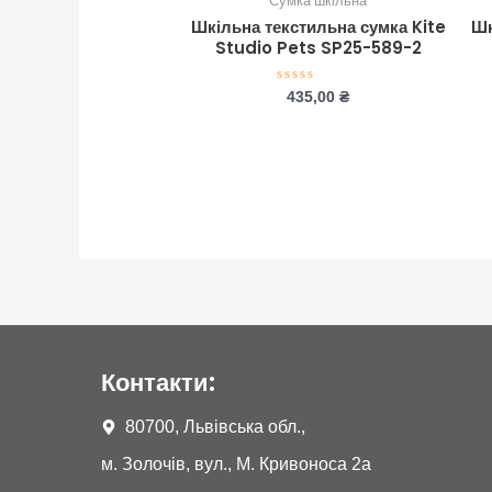
Сумка шкільна
Шкільна текстильна сумка Kite
Шк
Studio Pets SP25-589-2
Оцінено
435,00
₴
в
0
з
5
Контакти:
80700, Львівська обл.,
м. Золочів, вул., М. Кривоноса 2а