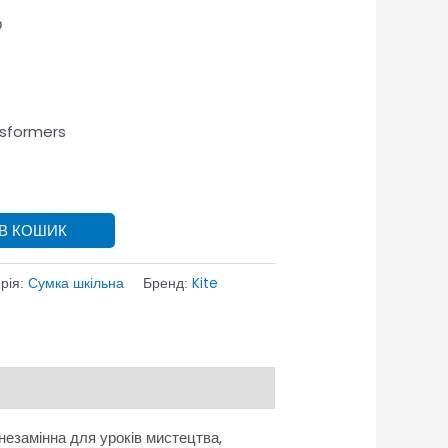
р
sformers
 В КОШИК
Сумка шкільна
Kite
рія:
Бренд:
незамінна для уроків мистецтва,