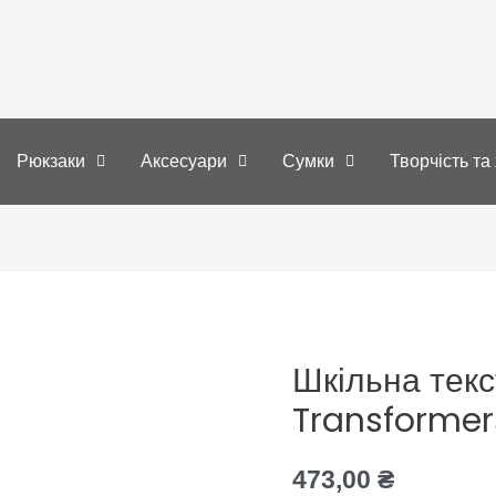
Рюкзаки
Аксесуари
Сумки
Творчість та 
Шкільна текс
Шкільна
текстильна
Transformer
сумка
Kite
473,00
₴
Transformers