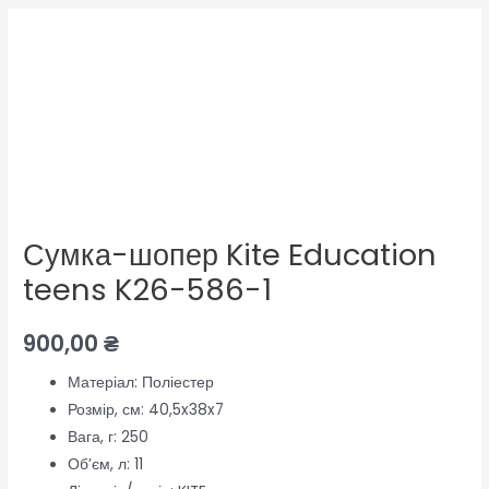
Сумка-
шопер
Kite
Education
teens
K26-
586-
1
Сумка-шопер Kite Education
кількість
teens K26-586-1
900,00
₴
Матеріал:
Поліестер
Розмір, см:
40,5x38x7
Вага, г:
250
Об’єм, л:
11