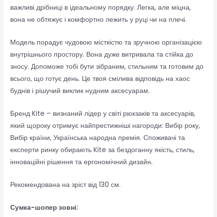
важливі дрібниці в ідеальному порядку. Легка, але міцна,
вона не обтяжує і комфортно лежить у руці чи на плечі.
Модель порадує чудовою місткістю та зручною організацією
внутрішнього простору. Вона дуже витривала та стійка до
зносу. Допоможе тобі бути зібраним, стильним та готовим до
всього, що готує день. Це твоя смілива відповідь на хаос
буднів і рішучий виклик нудним аксесуарам.
Бренд Kite – визнаний лідер у світі рюкзаків та аксесуарів,
який щороку отримує найпрестижніші нагороди: Вибір року,
Вибір країни, Українська народна премія. Споживачі та
експерти ринку обирають Kite за бездоганну якість, стиль,
інноваційні рішення та ергономічний дизайн.
Рекомендована на зріст від 130 см.
Сумка-шопер зовні: