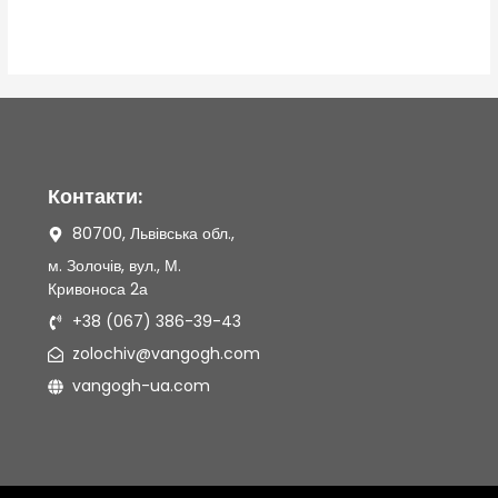
0
з
5
Контакти:
80700, Львівська обл.,
м. Золочів, вул., М.
Кривоноса 2а
+38 (067) 386-39-43
zolochiv@vangogh.com
vangogh-ua.com