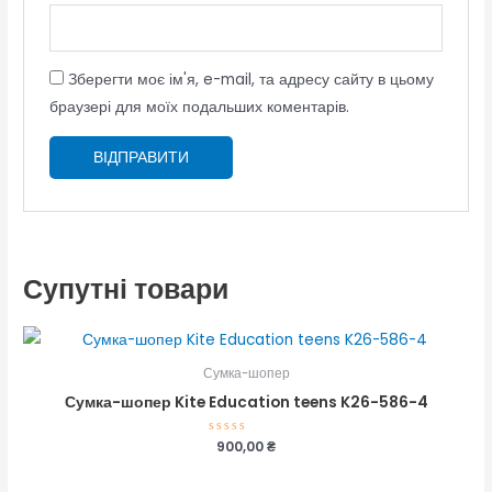
Зберегти моє ім'я, e-mail, та адресу сайту в цьому
браузері для моїх подальших коментарів.
Супутні товари
Сумка-шопер
Сумка-шопер Kite Education teens K26-586-4
Оцінено
900,00
₴
в
0
з