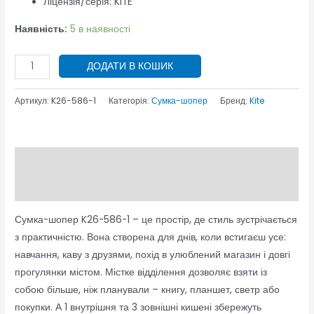
Ліцензія/серія:
KITE
Наявність:
5 в наявності
ДОДАТИ В КОШИК
Артикул:
K26-586-1
Категорія:
Сумка-шопер
Бренд:
Kite
Опис
Відгуки (0)
Сумка-шопер K26-586-1 – це простір, де стиль зустрічається
з практичністю. Вона створена для днів, коли встигаєш усе:
навчання, каву з друзями, похід в улюблений магазин і довгі
прогулянки містом. Містке відділення дозволяє взяти із
собою більше, ніж планували – книгу, планшет, светр або
покупки. А 1 внутрішня та 3 зовнішні кишені збережуть