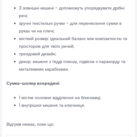
3 зовнішні кишені – допоможуть упорядкувати дрібні
речі;
зручні текстильні ручки – для перенесення сумки в
руках чи на плечі;
місткий розмір: ідеальний баланс між компактністю та
простором для твоїх речей;
трендовий дизайн;
декор: кишеня з тедді плюшу, підвіска з паракорду та
металевими карабінами.
Сумка-шопер всередині:
1 містке основне відділення на блискавці;
1 внутрішня кишеня та ключниця.
Відгуків немає, поки що.