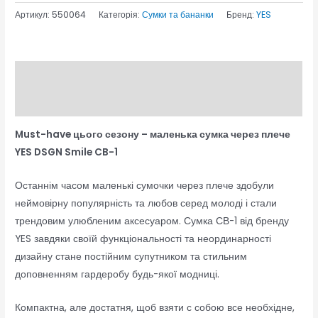
Артикул:
550064
Категорія:
Сумки та бананки
Бренд:
YES
Опис
Відгуки (0)
Must-have цього сезону – маленька сумка через плече
YES DSGN Smile CB-1
Останнім часом маленькі сумочки через плече здобули
неймовірну популярність та любов серед молоді і стали
трендовим улюбленим аксесуаром. Сумка СВ-1 від бренду
YES завдяки своїй функціональності та неординарності
дизайну стане постійним супутником та стильним
доповненням гардеробу будь-якої модниці.
Компактна, але достатня, щоб взяти с собою все необхідне,