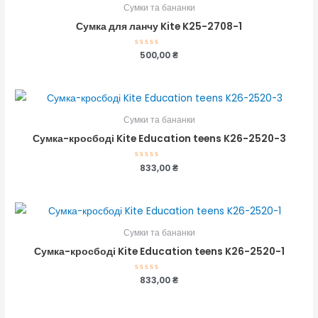
Сумки та бананки
Сумка для ланчу Kite K25-2708-1
Оцінено
500,00
₴
в
0
з
5
Сумки та бананки
Сумка-кросбоді Kite Education teens K26-2520-3
Оцінено
833,00
₴
в
0
з
5
Сумки та бананки
Сумка-кросбоді Kite Education teens K26-2520-1
Оцінено
833,00
₴
в
0
з
5