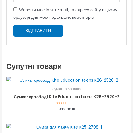
Зберегти моє ім'я, e-mail, та адресу сайту в цьому
браузері для моїх подальших коментарів.
Супутні товари
Сумки та бананки
Сумка-кросбоді Kite Education teens K26-2520-2
Оцінено
833,00
₴
в
0
з
5