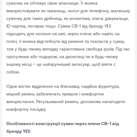
сумочка не обтяжує свою власницю. Її можна
використовувати як гаманець, чохол для телефону, маленьку
сумочку для таких дрібниць, як косметика, ключі, дзеркальце,
ID-картка, ліхтарик тощо. Сумка СВ-1 від бренду YES
підходить для носіння на шиї, через плече або навіть на
поясі, її можна відстебнути від ременя та покласти у сумку,
тож у будь-якому випадку гарантована свобода рухів. Під час
прогулянки або подорожі, на дискотеці чи в будь-якому
іншому місці – це найзручніший аксесуар, щоб взяти с
собою.
Одне містке відділення на блискавці, надійна фурнітура,
міцний ремінь забезпечать тривале і комфортне
використання. Регульований ремінь, допоможе налагодити
комфортну посадку.
Особливості конструкції сумки через плече СВ-1 від
бренду YES: