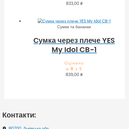
833,00
₴
Сумки та бананки
Сумка через плече YES
My Idol CB-1
Оцінено
в
0
з 5
839,00
₴
Контакти:
80700, Львівська обл.,