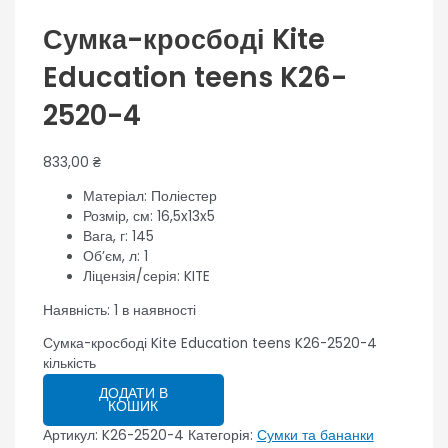
Сумка-кросбоді Kite
Education teens K26-
2520-4
833,00
₴
Матеріал:
Поліестер
Розмір, см:
16,5x13x5
Вага, г:
145
Об’єм, л:
1
Ліцензія/серія:
KITE
Наявність:
1 в наявності
Сумка-кросбоді Kite Education teens K26-2520-4
кількість
ДОДАТИ В
КОШИК
Артикул:
K26-2520-4
Категорія:
Сумки та бананки