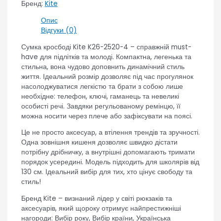
Бренд:
Kite
Опис
Відгуки (0)
Сумка кросбоді Kite K26-2520-4 – справжній must-
have для підлітків та молоді. Компактна, легенька та
стильна, вона чудово доповнить динамічний стиль
життя. Ідеальний розмір дозволяє під час прогулянок
насолоджуватися легкістю та брати з собою лише
необхідне: телефон, ключі, гаманець та невеликі
особисті речі. Завдяки регульованому ремінцю, її
можна носити через плече або зафіксувати на поясі.
Це не просто аксесуар, а втілення трендів та зручності.
Одна зовнішня кишеня дозволяє швидко дістати
потрібну дрібничку, а внутрішні допомагають тримати
порядок усередині. Модель підходить для школярів від
130 см. Ідеальний вибір для тих, хто цінує свободу та
стиль!
Бренд Kite – визнаний лідер у світі рюкзаків та
аксесуарів, який щороку отримує найпрестижніші
нагороди: Вибір року, Вибір країни, Українська