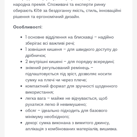
народна премія. Споживачі та експерти ринку
обирають Kite за бездоганну якість, стиль, інноваційні
рішення та ергономічний дизайн.
Особливості:
1 основне відділення на блискавці – надійно
зберігає всі важливі речі;
1 зовнішня кишеня – для швидкого доступу до
дрібничок;
2 внутрішні кишені – для порядку всередині;
знімний регульований ремінець –
підлаштовується під зріст, дозволяє носити
сумку на плечі чи через плече;
компактний формат для зручності щоденного
використання;
легка вага – майже не відчувається, щоб
рухатися легко й невимушено;
обсяг – ідеально підходить для базового
мінімуму необхідного;
декор: сумка виконана з вимитого джинсу,
аплікація з комбінованих матеріалів, вишивка.