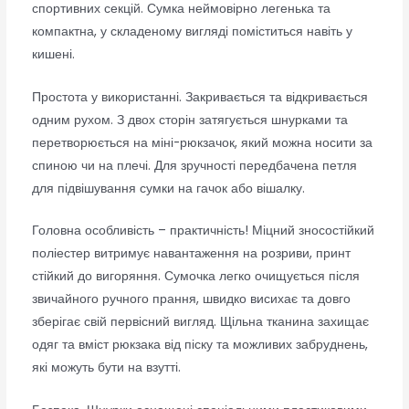
спортивних секцій. Сумка неймовірно легенька та
компактна, у складеному вигляді поміститься навіть у
кишені.
Простота у використанні. Закривається та відкривається
одним рухом. З двох сторін затягується шнурками та
перетворюється на міні-рюкзачок, який можна носити за
спиною чи на плечі. Для зручності передбачена петля
для підвішування сумки на гачок або вішалку.
Головна особливість – практичність! Міцний зносостійкий
поліестер витримує навантаження на розриви, принт
стійкий до вигоряння. Сумочка легко очищується після
звичайного ручного прання, швидко висихає та довго
зберігає свій первісний вигляд. Щільна тканина захищає
одяг та вміст рюкзака від піску та можливих забруднень,
які можуть бути на взутті.