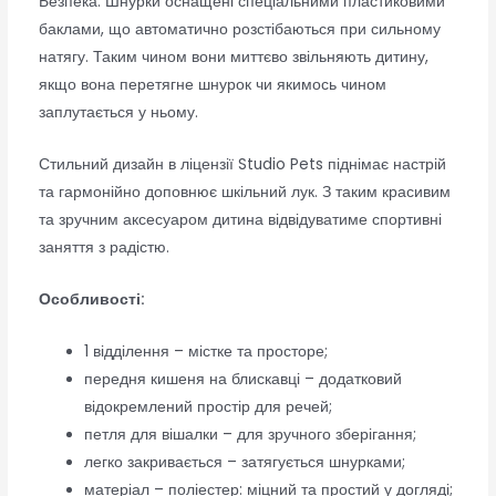
Безпека. Шнурки оснащені спеціальними пластиковими
баклами, що автоматично розстібаються при сильному
натягу. Таким чином вони миттєво звільняють дитину,
якщо вона перетягне шнурок чи якимось чином
заплутається у ньому.
Стильний дизайн в ліцензії Studio Pets піднімає настрій
та гармонійно доповнює шкільний лук. З таким красивим
та зручним аксесуаром дитина відвідуватиме спортивні
заняття з радістю.
Особливості:
1 відділення – містке та просторе;
передня кишеня на блискавці – додатковий
відокремлений простір для речей;
петля для вішалки – для зручного зберігання;
легко закривається – затягується шнурками;
матеріал – поліестер: міцний та простий у догляді;