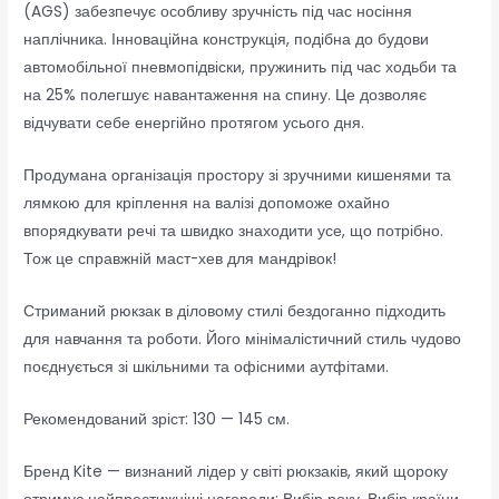
(AGS) забезпечує особливу зручність під час носіння
наплічника. Інноваційна конструкція, подібна до будови
автомобільної пневмопідвіски, пружинить під час ходьби та
на 25% полегшує навантаження на спину. Це дозволяє
відчувати себе енергійно протягом усього дня.
Продумана організація простору зі зручними кишенями та
лямкою для кріплення на валізі допоможе охайно
впорядкувати речі та швидко знаходити усе, що потрібно.
Тож це справжній маст-хев для мандрівок!
Стриманий рюкзак в діловому стилі бездоганно підходить
для навчання та роботи. Його мінімалістичний стиль чудово
поєднується зі шкільними та офісними аутфітами.
Рекомендований зріст: 130 — 145 см.
Бренд Kite — визнаний лідер у світі рюкзаків, який щороку