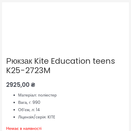
Рюкзак Kite Education teens
K25-2723M
2925,00
₴
Матеріал:
поліестер
Вага, г:
990
Об’єм, л:
14
Ліцензія/серія:
KITE
Немає в наявності