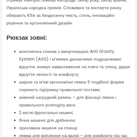
отримує найпрестижніші нагороди: Вибір року, Вибір країни,
Українська народна премія. Споживачі та експерти ринку
обирають Kite за бездоганну якість, стиль, інноваційні
рішення та ергономічний дизайн.
Рюкзак зовні:
анатомічна спинка з амортизацією Anti Gravity
System (AGS) і м’якими дихаючими подушечками:
відчутно знижує навантаження на плечі та спину, дарує
відчуття легкості та комфорту;
широкі та м’які ергономічні лямки S-подібної форми
сприяють підтримці правильної постави;
знімний нагрудний ремінь – для фіксації лямок і
правильного розподілу ваги;
2 місткі фронтальні кишені;
бічна кишеня для дрібничок;
прихована кишеня на спинці;
лямка для кріплення на валізі – для комфорту під час