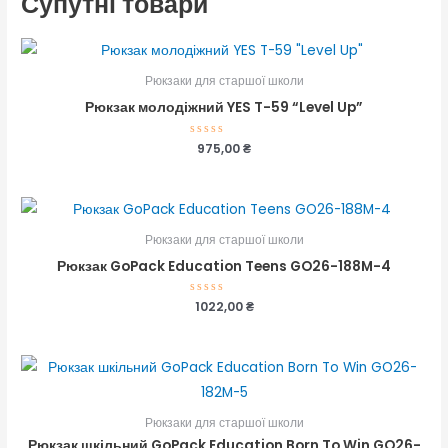
Супутні товари
Рюкзаки для старшої школи
Рюкзак молодіжний YES T-59 “Level Up”
Оцінено
975,00
₴
в
0
з
5
Рюкзаки для старшої школи
Рюкзак GoPack Education Teens GO26-188M-4
Оцінено
1022,00
₴
в
0
з
5
Рюкзаки для старшої школи
Рюкзак шкільний GoPack Education Born To Win GO26-