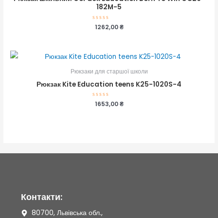
182M-5
Оцінено
1262,00
₴
в
0
з
5
Рюкзаки для старшої школи
Рюкзак Kite Education teens K25-1020S-4
Оцінено
1653,00
₴
в
0
з
5
Контакти:
80700, Львівська обл.,