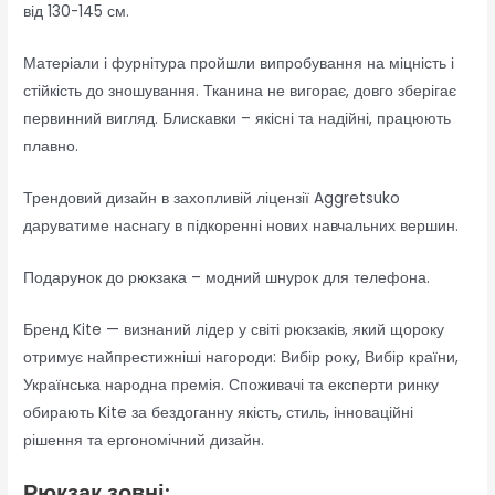
від 130-145 см.
Матеріали і фурнітура пройшли випробування на міцність і
стійкість до зношування. Тканина не вигорає, довго зберігає
первинний вигляд. Блискавки – якісні та надійні, працюють
плавно.
Трендовий дизайн в захопливій ліцензії Aggretsuko
даруватиме наснагу в підкоренні нових навчальних вершин.
Подарунок до рюкзака – модний шнурок для телефона.
Бренд Kite — визнаний лідер у світі рюкзаків, який щороку
отримує найпрестижніші нагороди: Вибір року, Вибір країни,
Українська народна премія. Споживачі та експерти ринку
обирають Kite за бездоганну якість, стиль, інноваційні
рішення та ергономічний дизайн.
Рюкзак зовні: