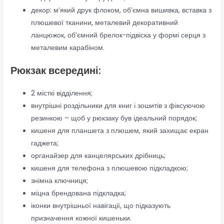
декор: м’який друк флоком, об’ємна вишивка, вставка з
плюшевої тканини, металевий декоративний
ланцюжок, об’ємний брелок-підвіска у формі серця з
металевим карабіном.
Рюкзак всередині:
2 місткі відділення;
внутрішні роздільники для книг і зошитів з фіксуючою
резинкою – щоб у рюкзаку був ідеальний порядок;
кишеня для планшета з плюшем, який захищає екран
гаджета;
органайзер для канцелярських дрібниць;
кишеня для телефона з плюшевою підкладкою;
знімна ключниця;
міцна брендована підкладка;
іконки внутрішньої навігації, що підказують
призначення кожної кишеньки.