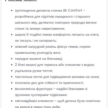
ортопедична дихаюча спинка Air Comfort –
розроблена для підлітків середнього і старшого
шкільного віку, делікатно повторює природні вигини
спини та знижує навантаження;
широкі S-подібні лямки комфортно лягають на плечі,
не тиснуть і не натирають;
знімний нагрудний ремінь фіксує лямки, сприяє
правильному розподілу ваги;
передня кишеня на блискавці;
2 бічні кишені для термоса або пляшечки з водою;
ущільнена ручка-петля;
текстильна петля для підвішування рюкзака на гачок;
посилене дно для стійкості та практичності;
високоякісна фурнітура – надійні блискавки зі
зручними пуллерами-підвісками;
світловідбивні елементи – щоб дитина була помітною
на дорозі в темну пору доби;