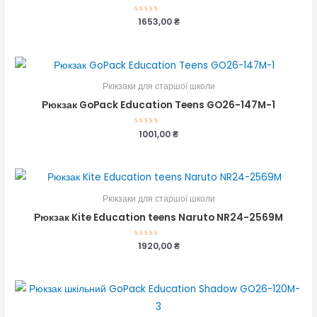
Оцінено
1653,00
₴
в
0
з
5
Рюкзаки для старшої школи
Рюкзак GoPack Education Teens GO26-147M-1
Оцінено
1001,00
₴
в
0
з
5
Рюкзаки для старшої школи
Рюкзак Kite Education teens Naruto NR24-2569M
Оцінено
1920,00
₴
в
0
з
5