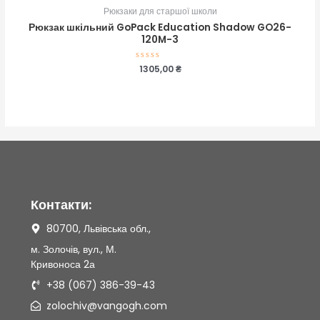
Рюкзаки для старшої школи
Рюкзак шкільний GoPack Education Shadow GO26-
120M-3
Оцінено
1305,00
₴
в
0
з
5
Контакти:
80700, Львівська обл.,
м. Золочів, вул., М.
Кривоноса 2а
+38 (067) 386-39-43
zolochiv@vangogh.com