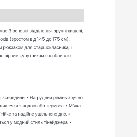
є 3 основні відділення, зручні кишені,
оків (зростом від 145 до 175 см).
им рюкзаком для старшокласника, і
ане вірним супутником і особливою
чі зсередини. • Нагрудний ремінь зручно
пляшечки з водою або термоса. • М’яка
тійке та надійне ущільнене дно. •
ться у модний стиль тінейджера. •