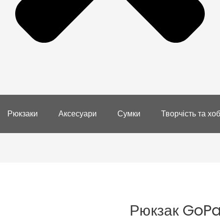
Рюкзаки
Аксесуари
Сумки
Творчість та хоб
Рюкзак GoP
Рюкзак