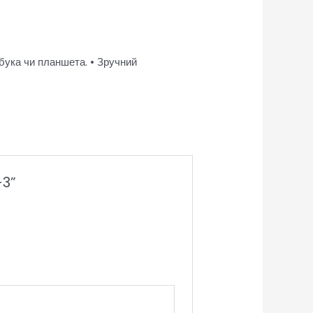
утбука чи планшета. • Зручний
-3”