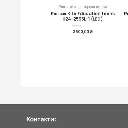
Рюкзаки для старшої школи
Рюкзак Kite Education teens
Р
K24-2595L-1 (LED)
3600,00
₴
Оцінено
в
0
з
5
Контакти: