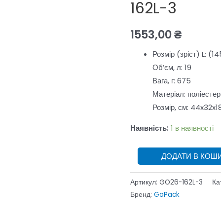
GoPack
162L-3
Teens
GO26-
1553,00
₴
162L-
Розмір (зріст) L: (1
3
Об’єм, л: 19
кількість
Вага, г: 675
Матеріал: поліестер
Розмір, см: 44x32x1
Наявність:
1 в наявності
ДОДАТИ В КОШ
Артикул:
GO26-162L-3
Ка
Бренд:
GoPack