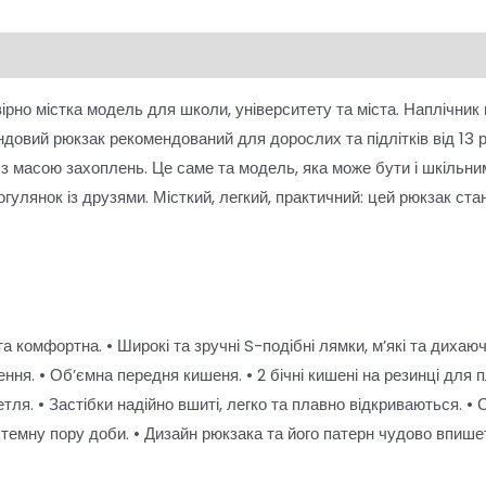
о містка модель для школи, університету та міста. Наплічник ма
ндовий рюкзак рекомендований для дорослих та підлітків від 13 р
 з масою захоплень. Це саме та модель, яка може бути і шкільн
гулянок із друзями. Місткий, легкий, практичний: цей рюкзак ст
а комфортна. • Широкі та зручні S-подібні лямки, м’які та дихаю
ня. • Об’ємна передня кишеня. • 2 бічні кишені на резинці для 
я. • Застібки надійно вшиті, легко та плавно відкриваються. • С
темну пору доби. • Дизайн рюкзака та його патерн чудово впише