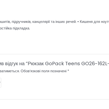
зошитів, підручників, канцелярії та інших речей. • Кишеня для но
остійка підкладка.
ив відгук на “Рюкзак GoPack Teens GO26-162L
ватиметься.
Обов’язкові поля позначені
*