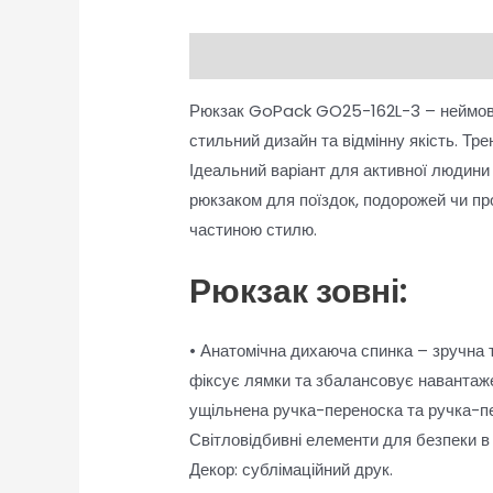
Опис
Відгуки (0)
Рюкзак GoPack GO25-162L-3 – неймовірн
стильний дизайн та відмінну якість. Тре
Ідеальний варіант для активної людини
рюкзаком для поїздок, подорожей чи про
частиною стилю.
Рюкзак зовні:
• Анатомічна дихаюча спинка – зручна т
фіксує лямки та збалансовує навантажен
ущільнена ручка-переноска та ручка-петл
Світловідбивні елементи для безпеки в 
Декор: сублімаційний друк.