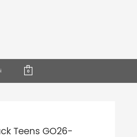
і
0
ack Teens GO26-