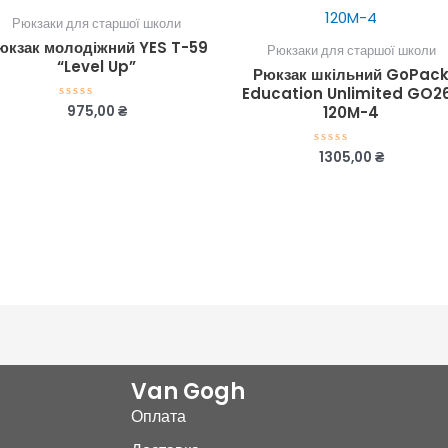
Рюкзаки для старшої школи
юкзак молодіжний YES T-59
Рюкзаки для старшої школи
“Level Up”
Рюкзак шкільний GoPac
Education Unlimited GO2
975,00
₴
Оцінено
120M-4
в
0
з
1305,00
₴
Оцінено
5
в
0
з
5
Van Gogh
Оплата