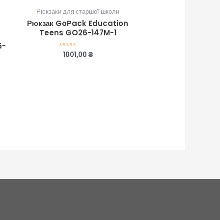
Рюкзаки для старшої школи
Рюкзак GoPack Education
Teens GO26-147M-1
k
6-
1001,00
₴
Оцінено
в
0
з
5