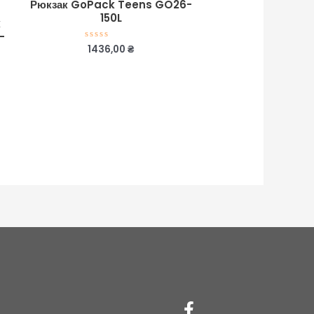
Рюкзак GoPack Teens GO26-
150L
k
-
1436,00
₴
Оцінено
в
0
з
5
Facebook-
Instagram