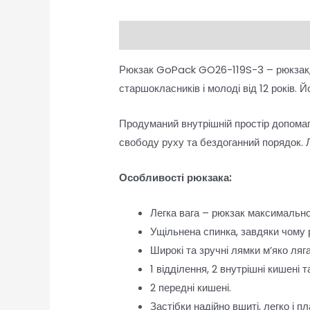
Опис
Відгуки (0)
Рюкзак GoPack GO26-119S-3 – рюкзак, я
старшокласників і молоді від 12 років. 
Продуманий внутрішній простір допомага
свободу руху та бездоганний порядок. Л
Особливості рюкзака:
Легка вага – рюкзак максимальн
Ущільнена спинка, завдяки чому
Широкі та зручні лямки м’яко ляг
1 відділення, 2 внутрішні кишені
2 передні кишені.
Застібки надійно вшиті, легко і п