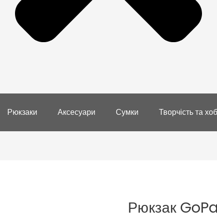
Рюкзаки
Аксесуари
Сумки
Творчість та хоб
Рюкзак GoPa
Рюкзак