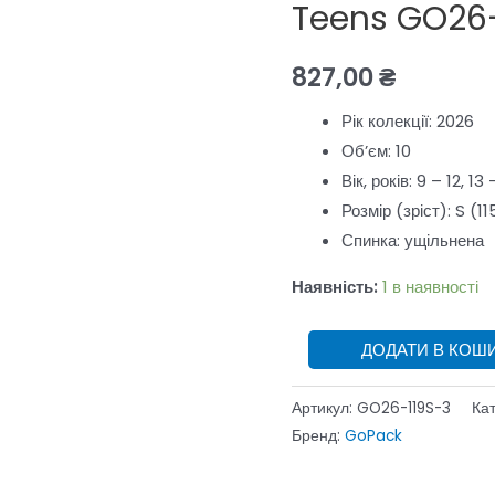
GoPack
Teens GO26
Education
Teens
827,00
₴
GO26-
Рік колекції:
2026
119S-
Об’єм:
10
3
Вік, років:
9 – 12, 13 
кількість
Розмір (зріст):
S (11
Спинка:
ущільнена
Наявність:
1 в наявності
ДОДАТИ В КОШ
Артикул:
GO26-119S-3
Кат
Бренд:
GoPack