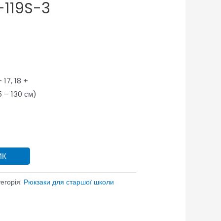
-119S-3
– 17, 18 +
5 – 130 см)
ИК
егорія:
Рюкзаки для старшої школи