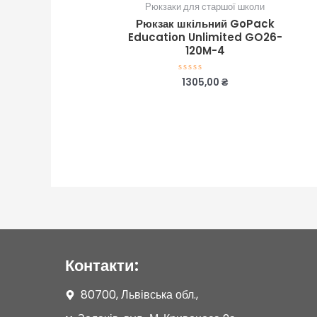
Рюкзаки для старшої школи
Рюкзак шкільний GoPack
Education Unlimited GO26-
120M-4
1305,00
₴
Оцінено
в
0
з
5
Контакти:
80700, Львівська обл.,