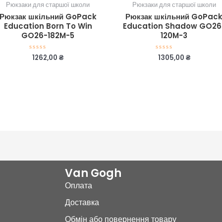
Рюкзаки для старшої школи
Рюкзаки для старшої школи
Рюкзак шкільний GoPack
Рюкзак шкільний GoPac
Education Born To Win
Education Shadow GO26
GO26-182M-5
120M-3
1262,00
₴
1305,00
₴
Оцінено
Оцінено
в
в
0
0
з
з
5
5
Van Gogh
Оплата
Доставка
Обмін або повернення товару