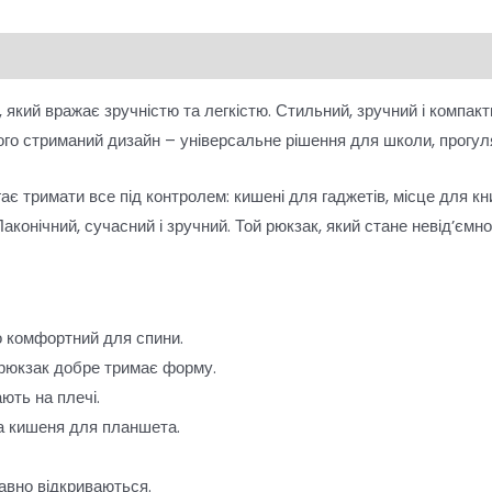
кий вражає зручністю та легкістю. Стильний, зручний і компактн
Його стриманий дизайн – універсальне рішення для школи, прогуля
є тримати все під контролем: кишені для гаджетів, місце для кн
аконічний, сучасний і зручний. Той рюкзак, який стане невід’ємн
о комфортний для спини.
 рюкзак добре тримає форму.
ають на плечі.
 та кишеня для планшета.
лавно відкриваються.