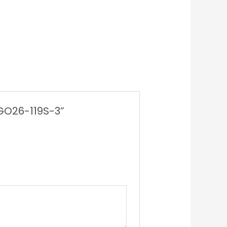
 GO26-119S-3”