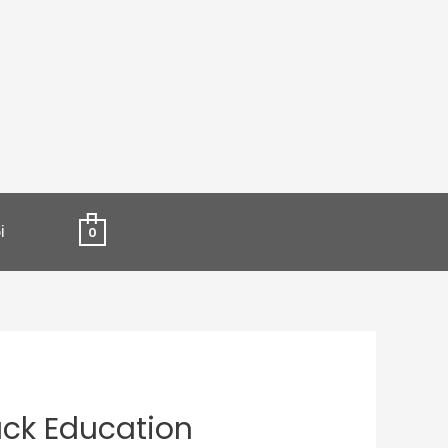
і
0
ck Education