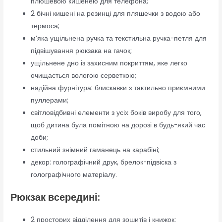
плюшевою кишенею для телефона;
2 бічні кишені на резинці для пляшечки з водою або
термоса;
м’яка ущільнена ручка та текстильна ручка-петля для
підвішування рюкзака на гачок;
ущільнене дно із захисним покриттям, яке легко
очищається вологою серветкою;
надійна фурнітура: блискавки з тактильно приємними
пуллерами;
світловідбивні елементи з усіх боків виробу для того,
щоб дитина була помітною на дорозі в будь-який час
доби;
стильний знімний гаманець на карабіні;
декор: голографічний друк, брелок-підвіска з
голографічного матеріалу.
Рюкзак всередині:
2 просторих відділення для зошитів і книжок;