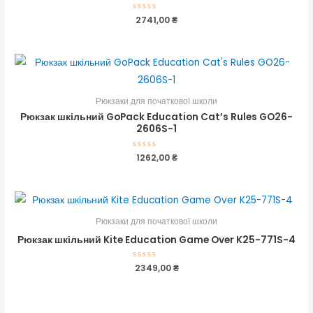
Оцінено
2741,00
₴
в
0
з
5
Рюкзаки для початкової школи
Рюкзак шкільний GoPack Education Cat’s Rules GO26-
2606S-1
Оцінено
1262,00
₴
в
0
з
5
Рюкзаки для початкової школи
Рюкзак шкільний Kite Education Game Over K25-771S-4
Оцінено
2349,00
₴
в
0
з
5