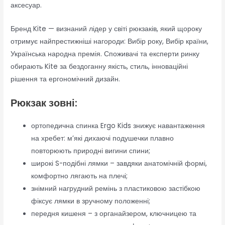
аксесуар.
Бренд Kite — визнаний лідер у світі рюкзаків, який щороку
отримує найпрестижніші нагороди: Вибір року, Вибір країни,
Українська народна премія. Споживачі та експерти ринку
обирають Kite за бездоганну якість, стиль, інноваційні
рішення та ергономічний дизайн.
Рюкзак зовні:
ортопедична спинка Ergo Kids знижує навантаження
на хребет: м’які дихаючі подушечки плавно
повторюють природні вигини спини;
широкі S-подібні лямки – завдяки анатомічній формі,
комфортно лягають на плечі;
знімний нагрудний ремінь з пластиковою застібкою
фіксує лямки в зручному положенні;
передня кишеня – з органайзером, ключницею та