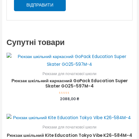
Супутні товари
Рюкзаки для початкової школи
Рюкзак шкільний каркасний GoPack Education Super
Skater GO25-597M-4
Оцінено
2088,00
₴
в
0
з
5
Рюкзаки для початкової школи
Рюкзак шкільний Kite Education Tokyo Vibe K26-584M-4