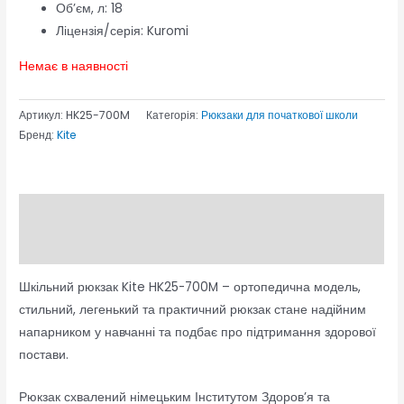
Об’єм, л:
18
Ліцензія/серія:
Kuromi
Немає в наявності
Артикул:
HK25-700M
Категорія:
Рюкзаки для початкової школи
Бренд:
Kite
Опис
Відгуки (0)
Шкільний рюкзак Kite HK25-700M – ортопедична модель,
стильний, легенький та практичний рюкзак стане надійним
напарником у навчанні та подбає про підтримання здорової
постави.
Рюкзак схвалений німецьким Інститутом Здоров’я та