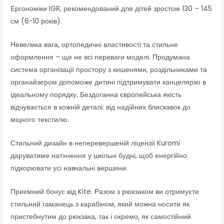
Ергономіки IGR, рекомендований для дітей зростом 130 – 145
см (6-10 років).
Невелика вага, ортопедичні властивості та стильне
оформлення – ще не всі переваги моделі. Продумана
система організації простору з кишенями, роздільниками та
органайзером допоможе дитині підтримувати канцелярію в
ідеальному порядку. Бездоганна європейська якість
відчувається в кожній деталі: від надійних блискавок до
міцного текстилю.
Стильний дизайн в неперевершеній ліцензії Kuromi
даруватиме натхнення у шкільні будні, щоб енергійно
підкорювати усі навчальні вершини.
Приємний бонус від Kite. Разом з рюкзаком ви отримуєте
стильний гаманець з карабіном, який можна носити як
пристебнутим до рюкзака, так і окремо, як самостійний