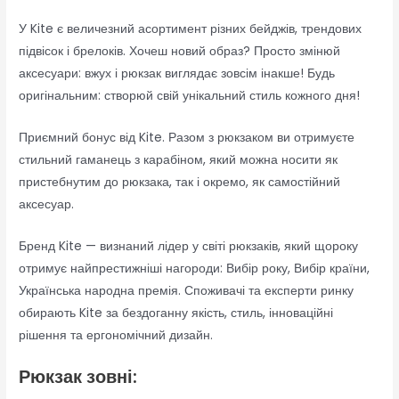
У Kite є величезний асортимент різних бейджів, трендових
підвісок і брелоків. Хочеш новий образ? Просто змінюй
аксесуари: вжух і рюкзак виглядає зовсім інакше! Будь
оригінальним: створюй свій унікальний стиль кожного дня!
Приємний бонус від Kite. Разом з рюкзаком ви отримуєте
стильний гаманець з карабіном, який можна носити як
пристебнутим до рюкзака, так і окремо, як самостійний
аксесуар.
Бренд Kite — визнаний лідер у світі рюкзаків, який щороку
отримує найпрестижніші нагороди: Вибір року, Вибір країни,
Українська народна премія. Споживачі та експерти ринку
обирають Kite за бездоганну якість, стиль, інноваційні
рішення та ергономічний дизайн.
Рюкзак зовні: