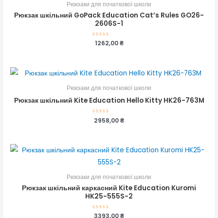
Рюкзаки для початкової школи
Рюкзак шкільний GoPack Education Cat’s Rules GO26-
2606S-1
Оцінено
1262,00
₴
в
0
з
5
Рюкзаки для початкової школи
Рюкзак шкільний Kite Education Hello Kitty HK26-763M
Оцінено
2958,00
₴
в
0
з
5
Рюкзаки для початкової школи
Рюкзак шкільний каркасний Kite Education Kuromi
HK25-555S-2
Оцінено
3393,00
₴