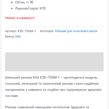
Об’єм, л:
18
Ліцензія/серія:
KITE
Немає в наявності
Артикул:
K25-700M-1
Категорія:
Рюкзаки для початкової школи
Бренд:
Kite
Опис
Відгуки (0)
Шкільний рюкзак Kite K25-700M-1 – ортопедична модель,
стильний, легенький та практичний рюкзак стане надійним
напарником у навчанні та подбає про підтримання здорової
постави.
Рюкзак схвалений німецьким Інститутом Здоров’я та