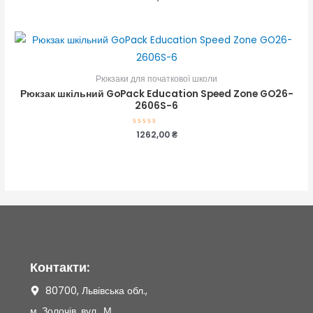
в
0
з
5
Рюкзаки для початкової школи
Рюкзак шкільний GoPack Education Speed Zone GO26-
2606S-6
Оцінено
1262,00
₴
в
0
з
5
Контакти:
80700, Львівська обл.,
м. Золочів, вул., М.