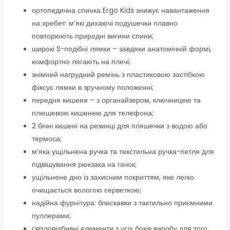
ортопедична спинка Ergo Kids знижує навантаження
на хребет: м’які дихаючі подушечки плавно
повторюють природні вигини спини;
широкі S-подібні лямки – завдяки анатомічній формі,
комфортно лягають на плечі;
знімний нагрудний ремінь з пластиковою застібкою
фіксує лямки в зручному положенні;
передня кишеня – з органайзером, ключницею та
плюшевою кишенею для телефона;
2 бічні кишені на резинці для пляшечки з водою або
термоса;
м’яка ущільнена ручка та текстильна ручка-петля для
підвішування рюкзака на гачок;
ущільнене дно із захисним покриттям, яке легко
очищається вологою серветкою;
надійна фурнітура: блискавки з тактильно приємними
пуллерами;
світловідбивні елементи з усіх боків виробу для того,