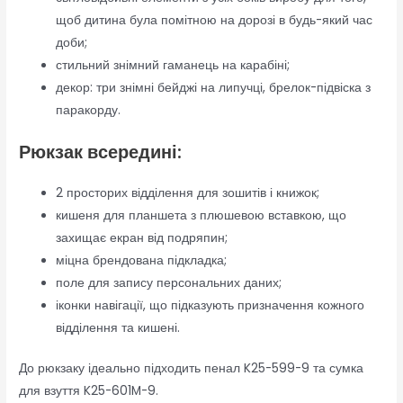
щоб дитина була помітною на дорозі в будь-який час
доби;
стильний знімний гаманець на карабіні;
декор: три знімні бейджі на липучці, брелок-підвіска з
паракорду.
Рюкзак всередині:
2 просторих відділення для зошитів і книжок;
кишеня для планшета з плюшевою вставкою, що
захищає екран від подряпин;
міцна брендована підкладка;
поле для запису персональних даних;
іконки навігації, що підказують призначення кожного
відділення та кишені.
До рюкзаку ідеально підходить пенал K25-599-9 та сумка
для взуття K25-601M-9.