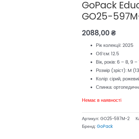
GoPack Educ
GO25-597M
2088,00
₴
Рік колекції:
2025
Об’єм:
12.5
Вік, років:
6 – 8, 9 – 
Розмір (зріст):
M (1
Колір:
сірий, рожеви
Спинка:
ортопедичн
Немає в наявності
Артикул:
GO25-597M-2
К
Бренд:
GoPack