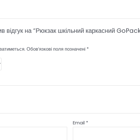
ив відгук на “Рюкзак шкільний каркасний GoPac
ватиметься.
Обов’язкові поля позначені
*
Email
*