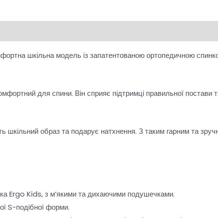
ртна шкільна модель із запатентованою ортопедичною спинкою 
омфортний для спини. Він сприяє підтримці правильної постави 
ь шкільний образ та подарує натхнення. З таким гарним та зру
ка Ergo Kids, з м’якими та дихаючими подушечками.
ої S-подібної форми.