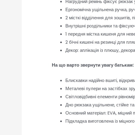
Нагрудний ремінь фіксує рюкзак 
Ергономічна ущільнена ручка, ру
2 місткі відділення для зошитів, п
Внутрішні роздільники та фіксую
1 передня містка кишеня для нев
2 бічні кишені на резинці для пл
Декор: аплікація із плюшу, декора
На що варто звернути увагу батькам:
Блискавки надійно вшиті, відкрив
Металеві пулери на застібках зру
Світловідбивні елементи рівномір
Дно рюкзака ущільнене, стійке та
Основний матеріал: EVA, міцний п
Підкладка виготовлена із міцного