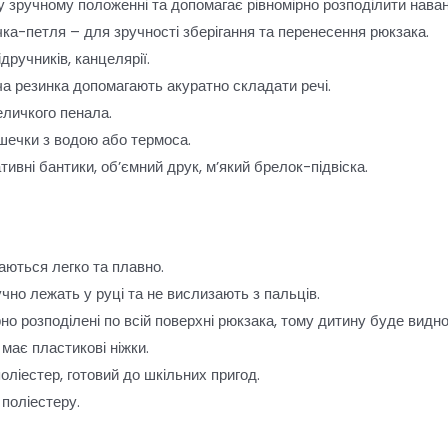
у зручному положенні та допомагає рівномірно розподілити нава
чка-петля – для зручності зберігання та перенесення рюкзака.
ідручників, канцелярії.
ча резинка допомагають акуратно складати речі.
еличкого пенала.
яшечки з водою або термоса.
тивні бантики, об’ємний друк, м’який брелок-підвіска.
аються легко та плавно.
чно лежать у руці та не вислизають з пальців.
но розподілені по всій поверхні рюкзака, тому дитину буде видно
 має пластикові ніжки.
оліестер, готовий до шкільних пригод.
 поліестеру.