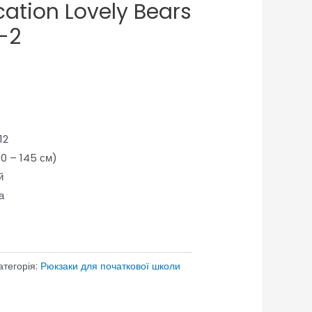
ation Lovely Bears
-2
12
30 – 145 см)
й
а
атегорія:
Рюкзаки для початкової школи