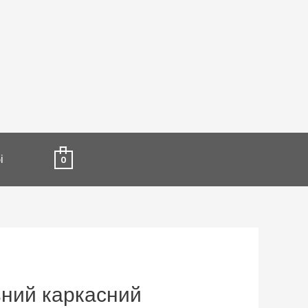
і
0
ьний каркасний