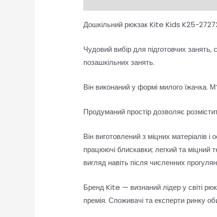
Опис
Відгуки (0)
Дошкільний рюкзак Kite Kids K25-2727XS
Чудовий вибір для підготовчих занять,
позашкільних занять.
Він виконаний у формі милого їжачка. М
Продуманий простір дозволяє розмістити
Він виготовлений з міцних матеріалів і
працюючі блискавки; легкий та міцний т
вигляд навіть після численних прогулян
Бренд Kite — визнаний лідер у світі рюк
премія. Споживачі та експерти ринку оби