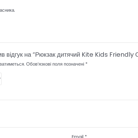
асника.
в відгук на “Рюкзак дитячий Kite Kids Friendl
ватиметься.
Обов’язкові поля позначені
*
Email
*