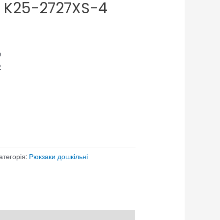
b K25-2727XS-4
р
2
атегорія:
Рюкзаки дошкільні