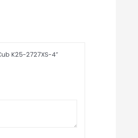
y Сub K25-2727XS-4”