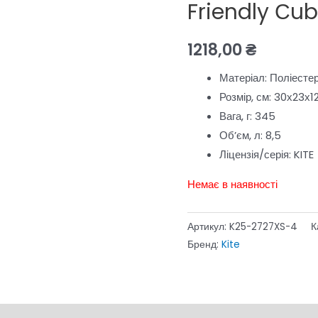
Friendly Сu
1218,00
₴
Матеріал:
Поліесте
Розмір, см:
30х23х1
Вага, г:
345
Об’єм, л:
8,5
Ліцензія/серія:
KITE
Немає в наявності
Артикул:
K25-2727XS-4
К
Бренд:
Kite