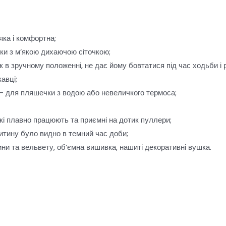
яка і комфортна;
мки з м’якою дихаючою сіточкою;
 в зручному положенні, не дає йому бовтатися під час ходьби і р
авці;
ці – для пляшечки з водою або невеличкого термоса;
які плавно працюють та приємні на дотик пуллери;
итину було видно в темний час доби;
ни та вельвету, об’ємна вишивка, нашиті декоративні вушка.