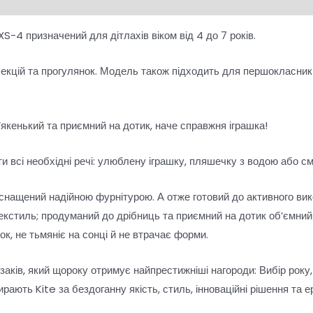
-4 призначений для дітлахів віком від 4 до 7 років.
 секцій та прогулянок. Модель також підходить для першокласник
’якенький та приємний на дотик, наче справжня іграшка!
 всі необхідні речі: улюблену іграшку, пляшечку з водою або с
 оснащений надійною фурнітурою. А отже готовий до активного ви
екстиль; продуманий до дрібниць та приємний на дотик об’ємний 
ок, не тьмяніє на сонці й не втрачає форми.
заків, який щороку отримує найпрестижніші нагороди: Вибір року,
рають Kite за бездоганну якість, стиль, інноваційні рішення та е