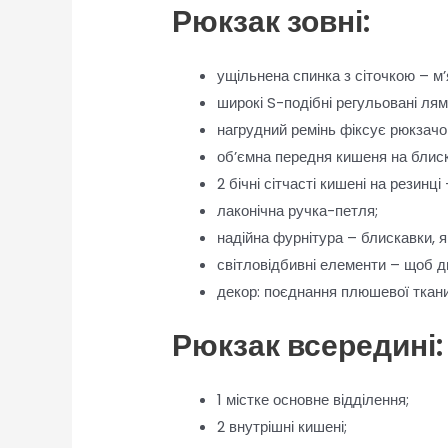
Рюкзак зовні:
ущільнена спинка з сіточкою – м’
широкі S-подібні регульовані ля
нагрудний ремінь фіксує рюкзачок
об’ємна передня кишеня на блиск
2 бічні сітчасті кишені на резин
лаконічна ручка-петля;
надійна фурнітура – блискавки, 
світловідбивні елементи – щоб д
декор: поєднання плюшевої ткани
Рюкзак всередині:
1 містке основне відділення;
2 внутрішні кишені;