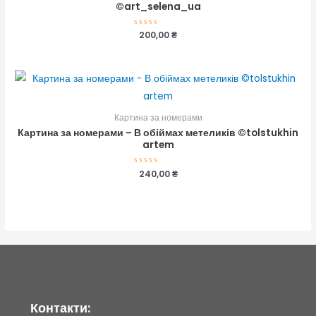
©art_selena_ua
Оцінено
200,00
₴
в
0
з
5
Картина за номерами
Картина за номерами – В обіймах метеликів ©tolstukhin
artem
Оцінено
240,00
₴
в
0
з
5
Контакти: