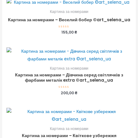
Картина за номерами
Картина за номерами – Веселий бобер ©art_selena_ua
Оцінено
155,00
₴
в
0
з
5
Картина за номерами
Картина за номерами – Дівчина серед світлячків з
фарбами металік extra ©art_selena_ua
Оцінено
200,00
₴
в
0
з
5
Картина за номерами
Картина за номерами – Квіткове узбережжя