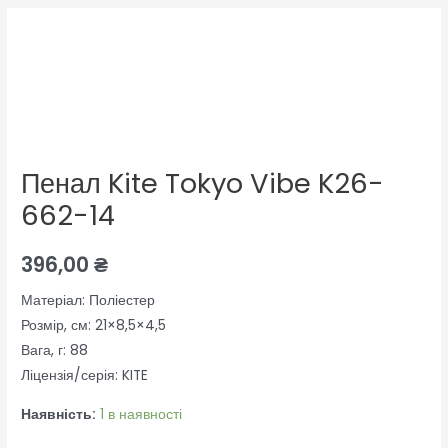
Пенал
Kite
Tokyo
Vibe
K26-
662-
Пенал Kite Tokyo Vibe K26-
14
кількість
662-14
396,00
₴
Матеріал: Поліестер
Розмір, см: 21×8,5×4,5
Вага, г: 88
Ліцензія/серія: KITE
Наявність:
1 в наявності