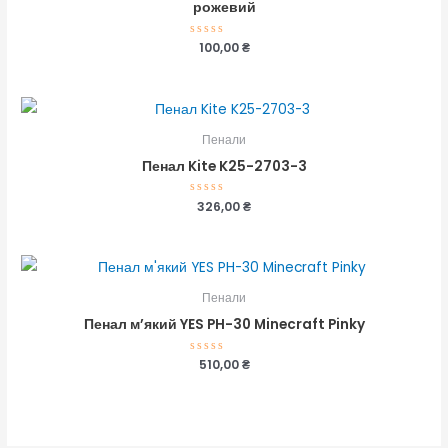
рожевий
Оцінено
100,00
₴
в
0
з
5
Пенали
Пенал Kite K25-2703-3
Оцінено
326,00
₴
в
0
з
5
Пенали
Пенал м’який YES PH-30 Minecraft Pinky
Оцінено
510,00
₴
в
0
з
5