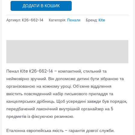
ДОДАТИ В КОШИК
Артикул:
K26-662-14
Категорія:
Пенали
Бренд:
Kite
Опис
Відгуки (0)
Пенал Kite K26-662-14 – компактний, стильний та
неймовірно зручний. Він допоможе дитині бути зібраною та
організованою на кожному уроці. Об’ємне відділення
вмістить повсякденний набір письмового приладдя та
канцелярських дрібниць. Щоб усередині завжди був порядок,
передбачений лаконічний внутрішній органайзер на 5
предметів із фіксуючою резинкою.
Еталонна європейська якість – гарантія довгої служби.