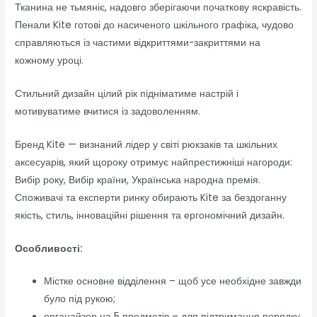
Тканина не тьмяніє, надовго зберігаючи початкову яскравість.
Пенали Kite готові до насиченого шкільного графіка, чудово
справляються із частими відкриттями-закриттями на
кожному уроці.
Стильний дизайн цілий рік підніматиме настрій і
мотивуватиме вчитися із задоволенням.
Бренд Kite — визнаний лідер у світі рюкзаків та шкільних
аксесуарів, який щороку отримує найпрестижніші нагороди:
Вибір року, Вибір країни, Українська народна премія.
Споживачі та експерти ринку обирають Kite за бездоганну
якість, стиль, інноваційні рішення та ергономічний дизайн.
Особливості:
Містке основне відділення – щоб усе необхідне завжди
було під рукою;
органайзер на 5 предметів – для підтримання порядку