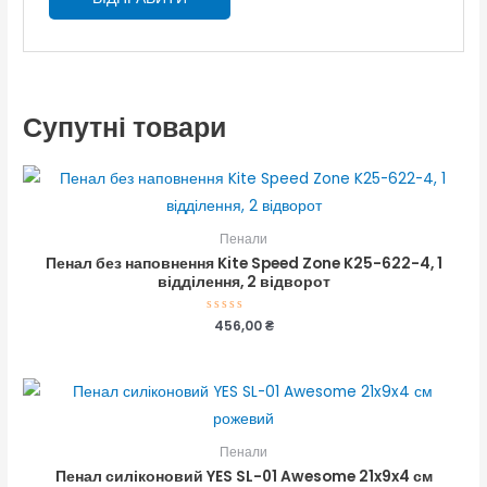
Супутні товари
Пенали
Пенал без наповнення Kite Speed Zone K25-622-4, 1
відділення, 2 відворот
Оцінено
456,00
₴
в
0
з
5
Пенали
Пенал силіконовий YES SL-01 Awesome 21x9x4 см