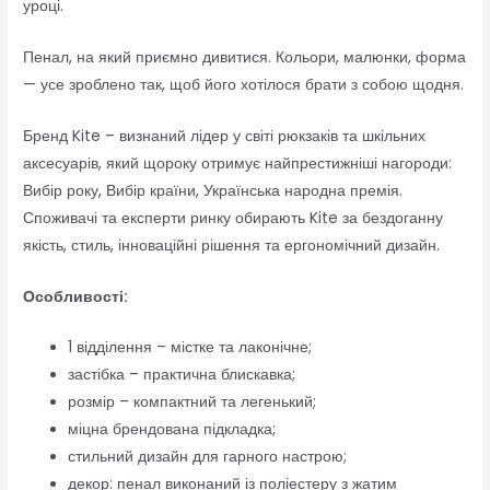
уроці.
Пенал, на який приємно дивитися. Кольори, малюнки, форма
— усе зроблено так, щоб його хотілося брати з собою щодня.
Бренд Kite – визнаний лідер у світі рюкзаків та шкільних
аксесуарів, який щороку отримує найпрестижніші нагороди:
Вибір року, Вибір країни, Українська народна премія.
Споживачі та експерти ринку обирають Kite за бездоганну
якість, стиль, інноваційні рішення та ергономічний дизайн.
Особливості:
1 відділення – містке та лаконічне;
застібка – практична блискавка;
розмір – компактний та легенький;
міцна брендована підкладка;
стильний дизайн для гарного настрою;
декор: пенал виконаний із поліестеру з жатим