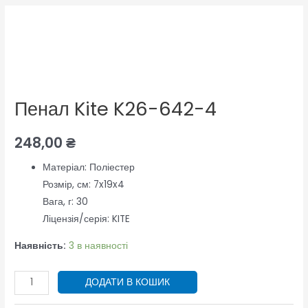
Пенал
Kite
K26-
642-
4
Пенал Kite K26-642-4
кількість
248,00
₴
Матеріал: Поліестер
Розмір, см: 7x19x4
Вага, г: 30
Ліцензія/серія: KITE
Наявність:
3 в наявності
ДОДАТИ В КОШИК