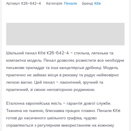
Артикул:
K26-642-4
Категорія:
Пенали
Бренд:
Kite
Опис
Відгуки (0)
Шкільний пенал Kite K26-642-4 – стильна, легенька та
компактна модель. Пенал дозволяє розмістити все необхідне
письмове приладдя та інші канцелярські дрібниці. Модель
практично не займає місця в рюкзаку та радує неймовірно
легкою вагою. Цей пенал – лаконічний, зручний та
практичний, зі своєю неповторною родзинкою.
Еталонна європейська якість – гарантія довгої служби.
Тканина не тьмяніє, блискавка працює плавно. Пенали Kite
готові до насиченого шкільного графіка, чудово
справляються з регулярним використанням на кожному