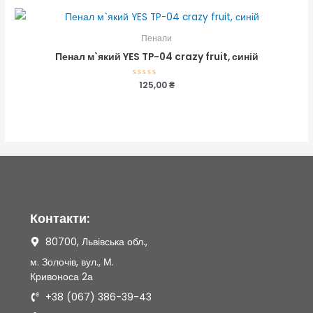
5
Пенали
Пенал м`який YES TP-04 crazy fruit, синій
Оцінено
125,00
₴
в
0
з
5
Контакти:
80700, Львівська обл.,
м. Золочів, вул., М.
Кривоноса 2а
+38 (067) 386-39-43