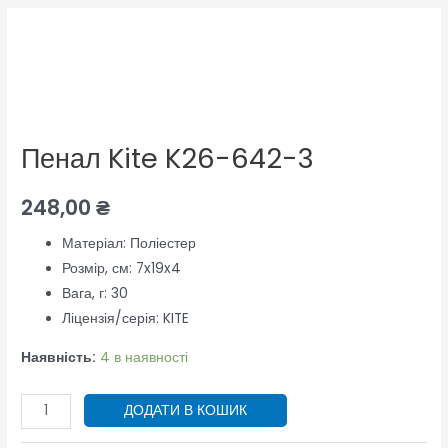
Пенал
Kite
K26-
642-
3
Пенал Kite K26-642-3
кількість
248,00
₴
Матеріал:
Поліестер
Розмір, см:
7x19x4
Вага, г:
30
Ліцензія/серія:
KITE
Наявність:
4 в наявності
ДОДАТИ В КОШИК