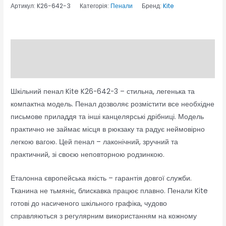
Артикул:
K26-642-3
Категорія:
Пенали
Бренд:
Kite
Опис
Відгуки (0)
Шкільний пенал Kite K26-642-3 – стильна, легенька та
компактна модель. Пенал дозволяє розмістити все необхідне
письмове приладдя та інші канцелярські дрібниці. Модель
практично не займає місця в рюкзаку та радує неймовірно
легкою вагою. Цей пенал – лаконічний, зручний та
практичний, зі своєю неповторною родзинкою.
Еталонна європейська якість – гарантія довгої служби.
Тканина не тьмяніє, блискавка працює плавно. Пенали Kite
готові до насиченого шкільного графіка, чудово
справляються з регулярним використанням на кожному