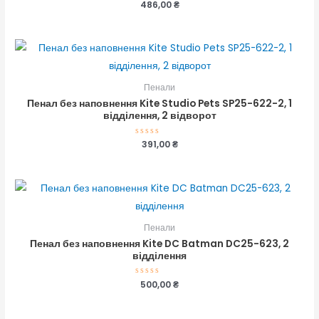
Оцінено
486,00
₴
в
0
з
5
Пенали
Пенал без наповнення Kite Studio Pets SP25-622-2, 1
відділення, 2 відворот
Оцінено
391,00
₴
в
0
з
5
Пенали
Пенал без наповнення Kite DC Batman DC25-623, 2
відділення
Оцінено
500,00
₴
в
0
з
5