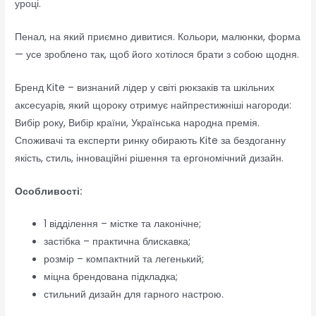
уроці.
Пенал, на який приємно дивитися. Кольори, малюнки, форма
— усе зроблено так, щоб його хотілося брати з собою щодня.
Бренд Kite – визнаний лідер у світі рюкзаків та шкільних
аксесуарів, який щороку отримує найпрестижніші нагороди:
Вибір року, Вибір країни, Українська народна премія.
Споживачі та експерти ринку обирають Kite за бездоганну
якість, стиль, інноваційні рішення та ергономічний дизайн.
Особливості:
1 відділення – містке та лаконічне;
застібка – практична блискавка;
розмір – компактний та легенький;
міцна брендована підкладка;
стильний дизайн для гарного настрою.