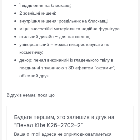
1 відділення на блискавці;
2 зовнішні кишені;
внутрішня кишеня-роздільник на блискавці;
міцні зносостійкі матеріали та надійна фурнітура;
стильний дизайн – для натхнення;
універсальний – можна використовувати як
косметичку;
декор: пенал виконаний із гладенького твілу в
поєднанні з тканиною з 3D ефектом “оксамит”;
об’ємний друк.
Відгуків немає, поки що.
Будьте першим, хто залишив відгук на
“Пенал Kite K26-2702-2”
Ваша e-mail адреса не оприлюднюватиметься.