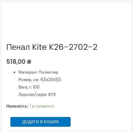
Пенал
Kite
K26-
2702-
2
Пенал Kite K26-2702-2
кількість
518,00
₴
Матеріал: Поліестер
Розмір, см: 9,5x20x11,5
Вага, г: 100
Ліцензія/серія: KITE
Наявність:
1 в наявності
ДОДАТИ В КОШИК