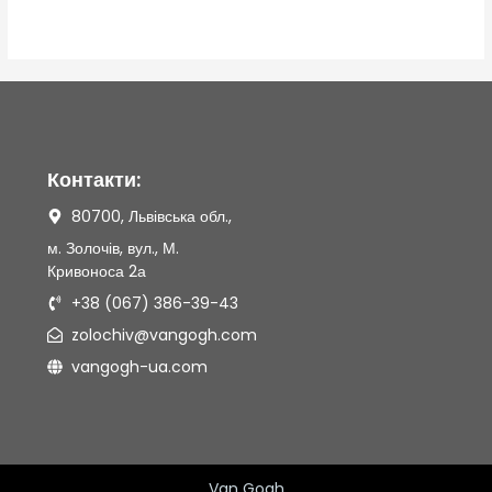
з
5
Контакти:
80700, Львівська обл.,
м. Золочів, вул., М.
Кривоноса 2а
+38 (067) 386-39-43
zolochiv@vangogh.com
vangogh-ua.com
Van Gogh