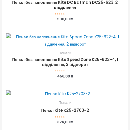
Пенал без наповнення Kite DC Batman DC25-623, 2
відділення
Оцінено
500,00
₴
в
0
з
5
Пенали
Пенал без наповнення Kite Speed Zone K25-622-4, 1
відділення, 2 відворот
Оцінено
456,00
₴
в
0
з
5
Пенали
Пенал Kite K25-2703-2
Оцінено
326,00
₴
в
0