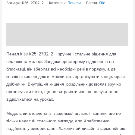
Артикул:
K26-2702-2
Категорія:
Пенали
Бренд:
Kite
Опис
Відгуки (0)
Пенал Kite K25-2702-2 – зручне і стильне рішення для
підлітків та молоді. Завдяки просторому відділенню на
блискавці, він зберігає всі необхідні речі в порядку, а дві
зовнішні кишені дають можливість організувати канцелярські
дрібнички. Внутрішня кишеня-роздільник дозволяє зручно
організувати вміст, що не витрачати час на пошуки та не
відволікатися на уроках.
Модель виготовлена із гладенької щільної тканини, що не
тільки надає їй стильного вигляду, але й забезпечує
надійність у використанні. Лаконічний дизайн з гармонійною