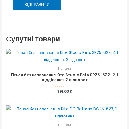
Супутні товари
Пенали
Пенал без наповнення Kite Studio Pets SP25-622-2, 1
відділення, 2 відворот
Оцінено
391,00
₴
в
0
з
5
Пенали