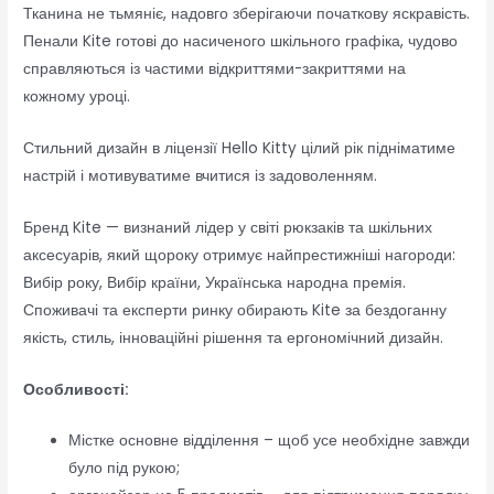
Тканина не тьмяніє, надовго зберігаючи початкову яскравість.
Пенали Kite готові до насиченого шкільного графіка, чудово
справляються із частими відкриттями-закриттями на
кожному уроці.
Стильний дизайн в ліцензії Hello Kitty цілий рік підніматиме
настрій і мотивуватиме вчитися із задоволенням.
Бренд Kite — визнаний лідер у світі рюкзаків та шкільних
аксесуарів, який щороку отримує найпрестижніші нагороди:
Вибір року, Вибір країни, Українська народна премія.
Споживачі та експерти ринку обирають Kite за бездоганну
якість, стиль, інноваційні рішення та ергономічний дизайн.
Особливості:
Містке основне відділення – щоб усе необхідне завжди
було під рукою;