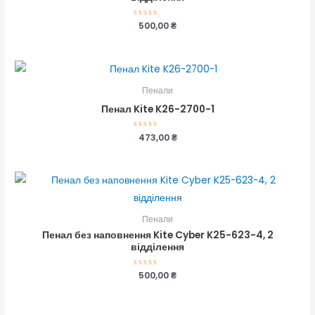
Оцінено
500,00
₴
в
0
з
5
Пенали
Пенал Kite K26-2700-1
Оцінено
473,00
₴
в
0
з
5
Пенали
Пенал без наповнення Kite Cyber K25-623-4, 2
відділення
Оцінено
500,00
₴
в
0
з
5