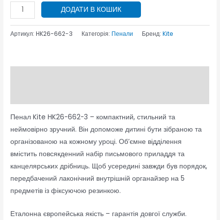
ДОДАТИ В КОШИК
Артикул:
HK26-662-3
Категорія:
Пенали
Бренд:
Kite
Опис
Відгуки (0)
Пенал Kite HK26-662-3 – компактний, стильний та
неймовірно зручний. Він допоможе дитині бути зібраною та
організованою на кожному уроці. Об’ємне відділення
вмістить повсякденний набір письмового приладдя та
канцелярських дрібниць. Щоб усередині завжди був порядок,
передбачений лаконічний внутрішній органайзер на 5
предметів із фіксуючою резинкою.
Еталонна європейська якість – гарантія довгої служби.