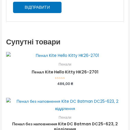
Супутні товари
Пенали
Пенал Kite Hello Kitty HK26-2701
Оцінено
486,00
₴
в
0
з
5
Пенали
Пенал без наповнення Kite DC Batman DC25-623, 2
відділення