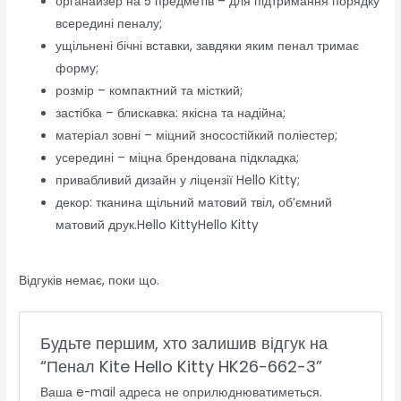
органайзер на 5 предметів – для підтримання порядку
всередині пеналу;
ущільнені бічні вставки, завдяки яким пенал тримає
форму;
розмір – компактний та місткий;
застібка – блискавка: якісна та надійна;
матеріал зовні – міцний зносостійкий поліестер;
усередині – міцна брендована підкладка;
привабливий дизайн у ліцензії Hello Kitty;
декор: тканина щільний матовий твіл, об’ємний
матовий друк.Hello KittyHello Kitty
Відгуків немає, поки що.
Будьте першим, хто залишив відгук на
“Пенал Kite Hello Kitty HK26-662-3”
Ваша e-mail адреса не оприлюднюватиметься.