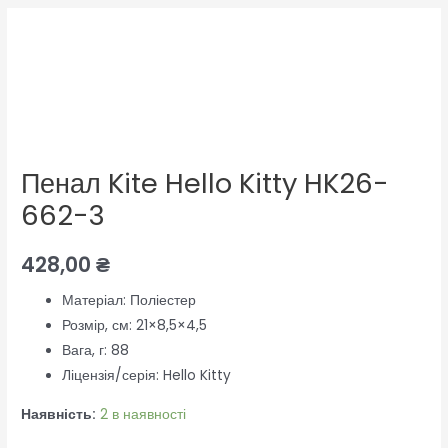
Пенал
Kite
Hello
Kitty
HK26-
662-
Пенал Kite Hello Kitty HK26-
3
кількість
662-3
428,00
₴
Матеріал:
Поліестер
Розмір, см:
21×8,5×4,5
Вага, г:
88
Ліцензія/серія: Hello Kitty
Наявність:
2 в наявності