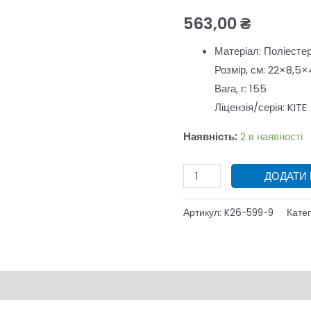
Kite
563,00
₴
Crush
K26-
Матеріал: Поліесте
599-
Розмір, см: 22×8,5×
9
Вага, г: 155
кількість
Ліцензія/серія: KITE
Наявність:
2 в наявності
ДОДАТИ
Артикул:
K26-599-9
Катег