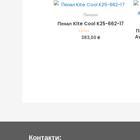
Пенали
Пенал Kite Cool K25-662-17
П
A
383,00
₴
Оцінено
в
0
з
5
Контакти: