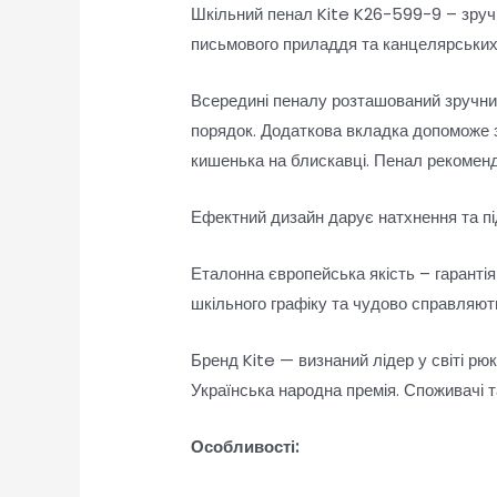
Шкільний пенал Kite K26-599-9 – зручн
письмового приладдя та канцелярських
Всередині пеналу розташований зручни
порядок. Додаткова вкладка допоможе з
кишенька на блискавці. Пенал рекоменд
Ефектний дизайн дарує натхнення та під
Еталонна європейська якість – гарантія
шкільного графіку та чудово справляют
Бренд Kite — визнаний лідер у світі рюк
Українська народна премія. Споживачі та
Особливості: