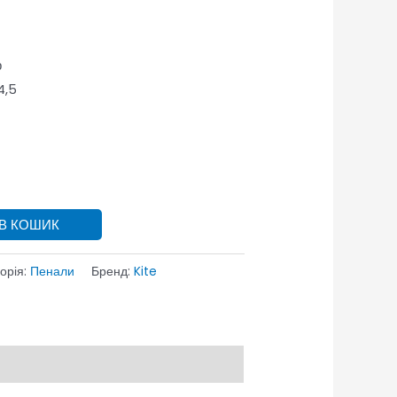
р
4,5
 В КОШИК
орія:
Пенали
Бренд:
Kite