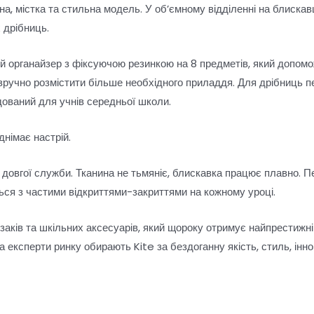
а, містка та стильна модель. У об’ємному відділенні на блискав
 дрібниць.
й органайзер з фіксуючою резинкою на 8 предметів, який допом
ручно розмістити більше необхідного приладдя. Для дрібниць п
ований для учнів середньої школи.
німає настрій.
 довгої служби. Тканина не тьмяніє, блискавка працює плавно. П
ься з частими відкриттями-закриттями на кожному уроці.
заків та шкільних аксесуарів, який щороку отримує найпрестижніш
 експерти ринку обирають Kite за бездоганну якість, стиль, інно