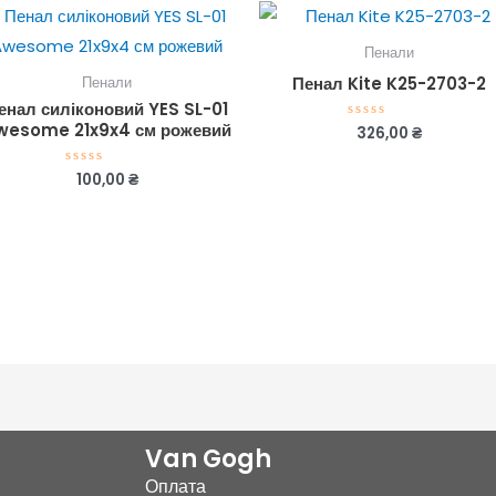
Пенали
Пенал Kite K25-2703-2
Пенали
енал силіконовий YES SL-01
wesome 21x9x4 см рожевий
326,00
₴
Оцінено
в
0
з
100,00
₴
Оцінено
5
в
0
з
5
Van Gogh
Оплата