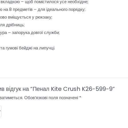
 вкладкою – щоб помістилося усе необхідне;
ю на 8 предметів – для ідеального порядку;
дово вміщується у рюкзаку;
ля дрібниць;
тура – запорука довгої служби;
та гумові бейджі на липучці.
ив відгук на “Пенал Kite Crush K26-599-9”
ватиметься.
Обов’язкові поля позначені
*