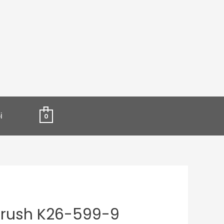
і
0
Crush K26-599-9