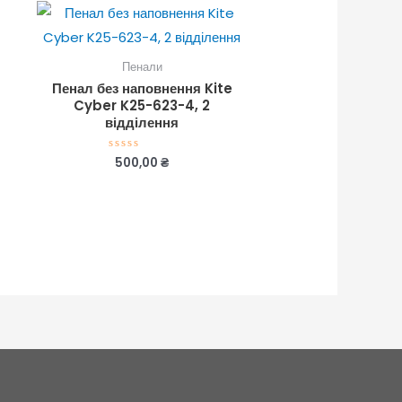
Пенали
Пенал без наповнення Kite
Cyber K25-623-4, 2
відділення
500,00
₴
Оцінено
в
0
з
5