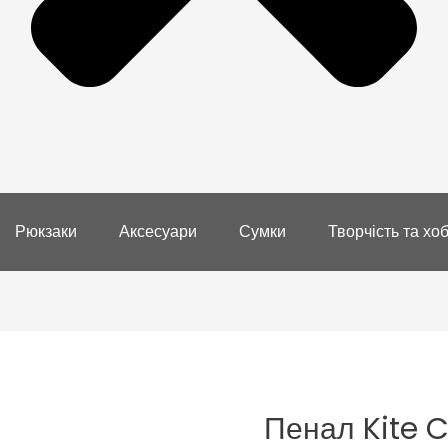
Рюкзаки
Аксесуари
Сумки
Творчість та хоб
Пенал Kite 
Пенал