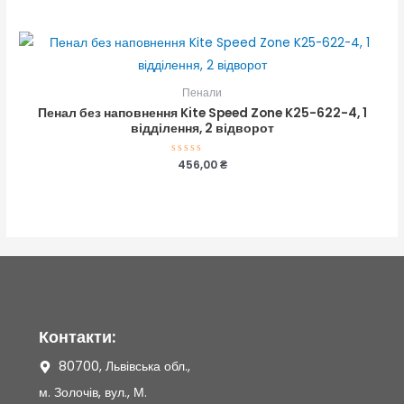
0
з
5
Пенали
Пенал без наповнення Kite Speed Zone K25-622-4, 1
відділення, 2 відворот
Оцінено
456,00
₴
в
0
з
5
Контакти:
80700, Львівська обл.,
м. Золочів, вул., М.