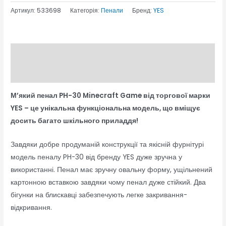
Артикул:
533698
Категорія:
Пенали
Бренд:
YES
Опис
Відгуки (0)
М’який пенал PH-30 Minecraft Game від торгової марки
YES – це унікальна функціональна модель, що вміщує
досить багато шкільного приладдя!
Завдяки добре продуманій конструкції та якісній фурнітурі
модель пеналу PH-30 від бренду YES дуже зручна у
використанні. Пенал має зручну овальну форму, ущільнений
картонною вставкою завдяки чому пенал дуже стійкий. Два
бігунки на блискавці забезпечують легке закривання-
відкривання.