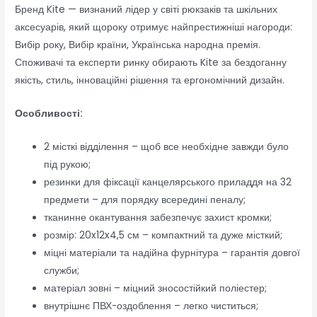
Бренд Kite — визнаний лідер у світі рюкзаків та шкільних
аксесуарів, який щороку отримує найпрестижніші нагороди:
Вибір року, Вибір країни, Українська народна премія.
Споживачі та експерти ринку обирають Kite за бездоганну
якість, стиль, інноваційні рішення та ергономічний дизайн.
Особливості:
2 місткі відділення – щоб все необхідне завжди було
під рукою;
резинки для фіксації канцелярського приладдя на 32
предмети – для порядку всередині пеналу;
тканинне окантування забезпечує захист кромки;
розмір: 20x12x4,5 см – компактний та дуже місткий;
міцні матеріали та надійна фурнітура – гарантія довгої
служби;
матеріал зовні – міцний зносостійкий поліестер;
внутрішнє ПВХ-оздоблення – легко чиститься;