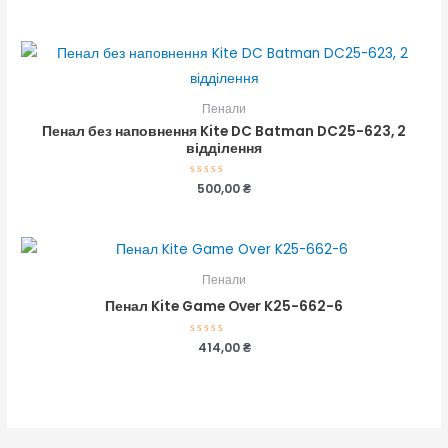
в
0
з
5
Пенали
Пенал без наповнення Kite DC Batman DC25-623, 2
відділення
Оцінено
500,00
₴
в
0
з
5
Пенали
Пенал Kite Game Over K25-662-6
Оцінено
414,00
₴
в
0
з
5