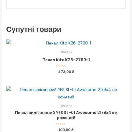
Супутні товари
Пенали
Пенал Kite K26-2700-1
Оцінено
473,00
₴
в
0
з
5
Пенали
Пенал силіконовий YES SL-01 Awesome 21x9x4 см
рожевий
Оцінено
100,00
₴