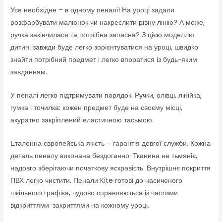
Усе необхідне – в одному пеналі! На уроці задали
розфарбувати малюнок чи накреслити рівну лінію? А може,
ручка закінчилася та потрібна запасна? З цією моделлю
дитині завжди буде легко зорієнтуватися на уроці, швидко
знайти потрібний предмет і легко впоратися із будь-яким
завданням.
У пеналі легко підтримувати порядок. Ручки, олівці, лінійка,
гумка і точилка: кожен предмет буде на своєму місці,
акуратно закріплений еластичною тасьмою.
Еталонна європейська якість – гарантія довгої служби. Кожна
деталь пеналу виконана бездоганно. Тканина не тьмяніє,
надовго зберігаючи початкову яскравість. Внутрішнє покриття
ПВХ легко чистити. Пенали Kite готові до насиченого
шкільного графіка, чудово справляються із частими
відкриттями-закриттями на кожному уроці.