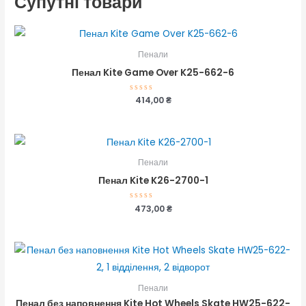
Супутні товари
Пенали
Пенал Kite Game Over K25-662-6
Оцінено
414,00
₴
в
0
з
5
Пенали
Пенал Kite K26-2700-1
Оцінено
473,00
₴
в
0
з
5
Пенали
Пенал без наповнення Kite Hot Wheels Skate HW25-622-