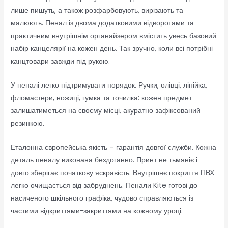
лише пишуть, а також розфарбовують, вирізають та
малюють. Пенал із двома додатковими відворотами та
практичним внутрішнім органайзером вмістить увесь базовий
набір канцелярії на кожен день. Так зручно, коли всі потрібні
канцтовари завжди під рукою.
У пеналі легко підтримувати порядок. Ручки, олівці, лінійка,
фломастери, ножиці, гумка та точилка: кожен предмет
залишатиметься на своєму місці, акуратно зафіксований
резинкою.
Еталонна європейська якість – гарантія довгої служби. Кожна
деталь пеналу виконана бездоганно. Принт не тьмяніє і
довго зберігає початкову яскравість. Внутрішнє покриття ПВХ
легко очищається від забруднень. Пенали Kite готові до
насиченого шкільного графіка, чудово справляються із
частими відкриттями-закриттями на кожному уроці.