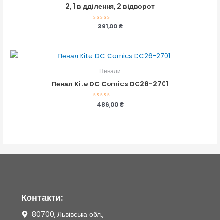
2, 1 відділення, 2 відворот
Оцінено
391,00
₴
в
0
з
5
Пенали
Пенал Kite DC Comics DC26-2701
Оцінено
486,00
₴
в
0
з
5
Контакти:
80700, Львівська обл.,