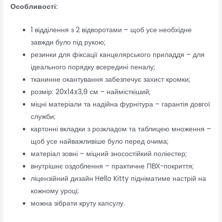
Особливості:
1 відділення з 2 відворотами – щоб усе необхідне
завжди було під рукою;
резинки для фіксації канцелярського приладдя – для
ідеального порядку всередині пеналу;
тканинне окантування забезпечує захист кромки;
розмір: 20x14x3,9 см – наймісткіший;
міцні матеріали та надійна фурнітура – гарантія довгої
служби;
картонні вкладки з розкладом та таблицею множення –
щоб усе найважливіше було перед очима;
матеріал зовні – міцний зносостійкий поліестер;
внутрішнє оздоблення – практичне ПВХ-покриття;
ліцензійний дизайн Hello Kitty підніматиме настрій на
кожному уроці;
можна зібрати круту капсулу.