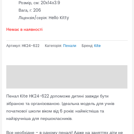
Розмір, см: 20x14x3.9
Вага, г: 206
Ліцензія/серія: Hello Kitty
Немає в наявності
Артикул:
HK24-622
Категорія:
Пенали
Бренд:
Kite
Опис
Відгуки (0)
Пенал Kite HK24-622 допоможе дитині завжди бути
зібраною та організованою. Ідеальна модель для учнів
початкової школи віком від 6 років: наймісткіша та
найзручніша для першокласників.
Все необхідне – в одному пеналі! Адже на заняттях діти не