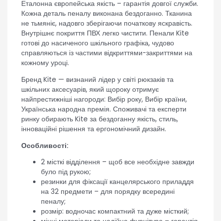
Еталонна європейська якість – гарантія довгої служби.
Кожна деталь пеналу виконана бездоганно. Тканина
не тьмяніє, надовго зберігаючи початкову яскравість.
Внутрішнє покриття ПВХ легко чистити. Пенали Kite
готові до насиченого шкільного графіка, чудово
справляються із частими відкриттями-закриттями на
кожному уроці.
Бренд Kite — визнаний лідер у світі рюкзаків та
шкільних аксесуарів, який щороку отримує
найпрестижніші нагороди: Вибір року, Вибір країни,
Українська народна премія. Споживачі та експерти
ринку обирають Kite за бездоганну якість, стиль,
інноваційні рішення та ергономічний дизайн.
Особливості:
2 місткі відділення – щоб все необхідне завжди
було під рукою;
резинки для фіксації канцелярського приладдя
на 32 предмети – для порядку всередині
пеналу;
розмір: водночас компактний та дуже місткий;