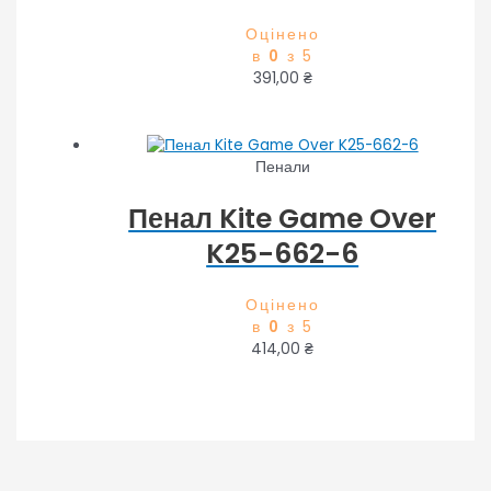
Оцінено
в
0
з 5
391,00
₴
Пенали
Пенал Kite Game Over
K25-662-6
Оцінено
в
0
з 5
414,00
₴