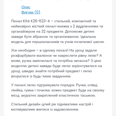
Опис
Відгуки (0)
Пенал Kite K26-623-4 – стильний, компактний та
неймовірно місткий пенал-книжка з 2 відділеннями та
органайзером на 32 предмети. Допоможе дитині
завжди бути зібраною та організованою. Ідеальна
модель для першокласників та учнів початкової школи.
Усе необхідне – в одному пеналі! На уроці задали
розфарбувати малюнок чи накреслити рівну лінію? А
може, ручка закінчилася та потрібна запасна? З цією
моделлю дитині завжди буде легко зорієнтуватися на
уроці, швидко знайти потрібний предмет і легко
впоратися із будь-яким завданням.
У пеналі легко підтримувати порядок. Ручки, олівці,
лінійка, гумка і точилка: кожен предмет буде на своєму
місці, акуратно закріплений еластичною тасьмою.
Стильний дизайн цілий рік підніматиме настрій і
мотивуватиме вчитися із задоволенням.