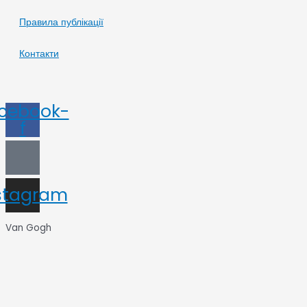
Правила публікації
Контакти
cebook-
f
stagram
Van Gogh