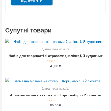
Супутні товари
Діамантова мозаїка
Набір для творчості зі стразами (наліпка), Я художник
Оцінено
41,00
₴
в
0
з
5
Діамантова мозаїка
Алмазна мозаїка на стікері – Коргі, набір із 2 сюжетів
Оцінено
85,00
₴
в
0