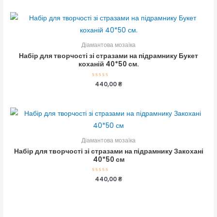
з
5
Діамантова мозаїка
Набір для творчості зі стразами на підрамнику Букет
коханій 40*50 см.
Оцінено
440,00
₴
в
0
з
5
Діамантова мозаїка
Набір для творчості зі стразами на підрамнику Закохані
40*50 см
Оцінено
440,00
₴
в
0
з
5