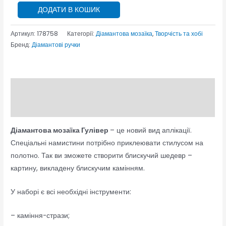
ДОДАТИ В КОШИК
Артикул:
178758
Категорії:
Діамантова мозаїка
,
Творчість та хобі
Бренд:
Діамантові ручки
Опис
Відгуки (0)
Діамантова мозаїка Гулівер
– це новий вид аплікації.
Спеціальні намистини потрібно приклеювати стилусом на
полотно. Так ви зможете створити блискучий шедевр –
картину, викладену блискучим камінням.
У наборі є всі необхідні інструменти:
– каміння-стрази;