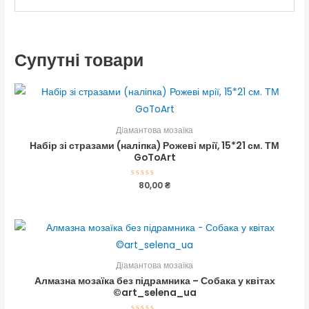
Супутні товари
Діамантова мозаїка
Набір зі стразами (наліпка) Рожеві мрії, 15*21 см. ТМ
GoToArt
Оцінено
80,00
₴
в
0
з
5
Діамантова мозаїка
Алмазна мозаїка без підрамника – Собака у квітах
©art_selena_ua