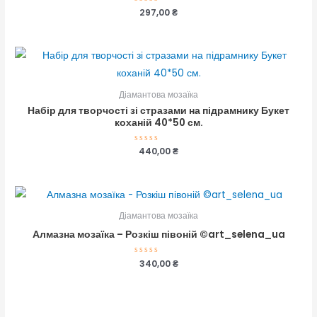
Оцінено
297,00
₴
в
0
з
5
Діамантова мозаїка
Набір для творчості зі стразами на підрамнику Букет
коханій 40*50 см.
Оцінено
440,00
₴
в
0
з
5
Діамантова мозаїка
Алмазна мозаїка – Розкіш півоній ©art_selena_ua
Оцінено
340,00
₴
в
0
з
5