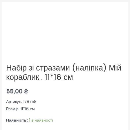
Набір
зі
стразами
(наліпка)
Мій
кораблик
.
11*16
Набір зі стразами (наліпка) Мій
см
кількість
кораблик . 11*16 см
55,00
₴
Артикул: 178758
Розмір: 11*16 см
Наявність:
1 в наявності