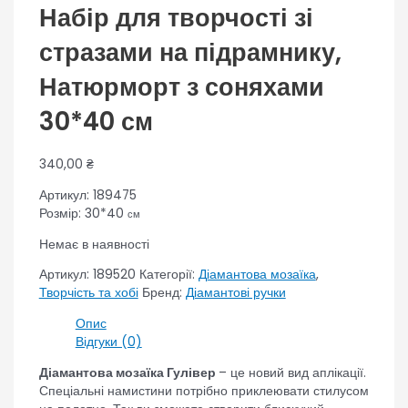
Набір для творчості зі
стразами на підрамнику,
Натюрморт з соняхами
30*40 см
340,00
₴
Артикул: 189475
Розмір: 30*40
см
Немає в наявності
Артикул:
189520
Категорії:
Діамантова мозаїка
,
Творчість та хобі
Бренд:
Діамантові ручки
Опис
Відгуки (0)
Діамантова мозаїка Гулівер
– це новий вид аплікації.
Спеціальні намистини потрібно приклеювати стилусом