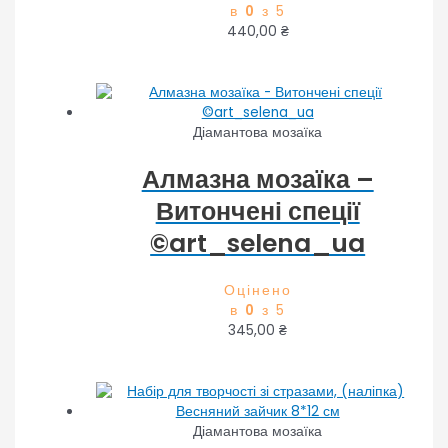
в
0
з 5
440,00
₴
Діамантова мозаїка
Алмазна мозаїка –
Витончені спеції
©art_selena_ua
Оцінено
в
0
з 5
345,00
₴
Діамантова мозаїка