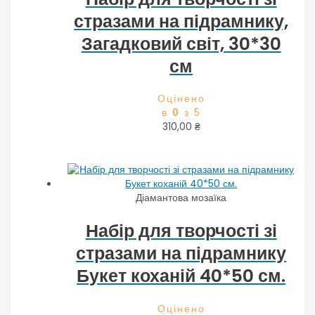
стразами на підрамнику,
Загадковий світ, 30*30
см
Оцінено
в
0
з 5
310,00
₴
Діамантова мозаїка
Набір для творчості зі
стразами на підрамнику
Букет коханій 40*50 см.
Оцінено