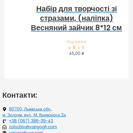
Набір для творчості зі
стразами, (наліпка)
Весняний зайчик 8*12 см
Оцінено
в
0
з 5
45,00
₴
Контакти:
80700, Львівська обл.,
м. Золочів, вул., М. Кривоноса 2а
+38 (067) 386-39-43
zolochiv@vangogh.com
vangogh-ua.com