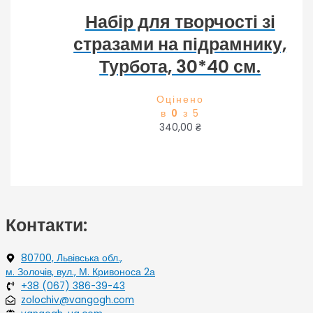
Набір для творчості зі
стразами на підрамнику,
Турбота, 30*40 см.
Оцінено
в
0
з 5
340,00
₴
Контакти:
80700, Львівська обл.,
м. Золочів, вул., М. Кривоноса 2а
+38 (067) 386-39-43
zolochiv@vangogh.com