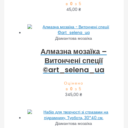
в
0
з 5
45,00
₴
Діамантова мозаїка
Алмазна мозаїка –
Витончені спеції
©art_selena_ua
Оцінено
в
0
з 5
345,00
₴
Діамантова мозаїка