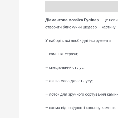
Опис
Відгуки (0)
Діамантова мозаїка Гулівер
– це нови
створити блискучий шедевр – картину,
У наборі є всі необхідні інструменти:
– каміння-стрази;
– спеціальний стілус;
– липка маса для стілусу;
– лоток для зручного сортування камінн
– схема відповідності кольору каменів.