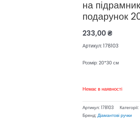
на підрамни
подарунок 2
233,00
₴
ртикул: 178103
А
Розмір: 20*30 см
Немає в наявності
Артикул:
178103
Категорії:
Бренд:
Діамантові ручки