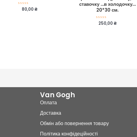
ставочку …в холодочку…
80,00
₴
Оцінено
20*30 см.
в
0
з
250,00
₴
Оцінено
5
в
0
з
5
Van Gogh
Оплата
Доставка
Обмін або повернення товару
Політика конфідеційності