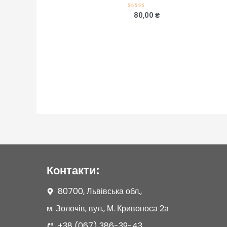
80,00
₴
Оцінено
в
0
з
5
Контакти:
80700, Львівська обл.,
м. Золочів, вул., М. Кривоноса 2а
+38 (067) 386-39-43