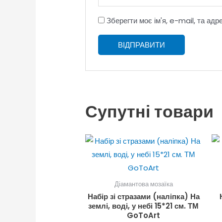
Зберегти моє ім'я, e-mail, та ад
Супутні товари
Діамантова мозаїка
Набір зі стразами (наліпка) На
землі, воді, у небі 15*21 см. ТМ
GoToArt