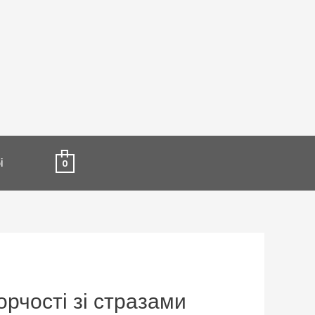
і
0
орчості зі стразами