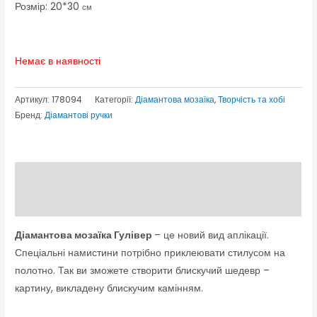
Розмір: 20*30
см
Немає в наявності
Артикул:
178094
Категорії:
Діамантова мозаїка
,
Творчість та хобі
Бренд:
Діамантові ручки
Опис
Відгуки (0)
Діамантова мозаїка Гулівер
– це новий вид аплікації.
Спеціальні намистини потрібно приклеювати стилусом на
полотно. Так ви зможете створити блискучий шедевр –
картину, викладену блискучим камінням.