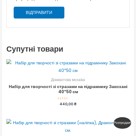
Супутні товари
Діамантова мозаїка
Набір для творчості зі стразами на підрамнику Закохані
40*50 см
Оцінено
440,00
₴
в
0
з
5
Оригінальна
Поточна
Розпродаж!
ціна:
ціна:
51,00 ₴.
45,00 ₴.