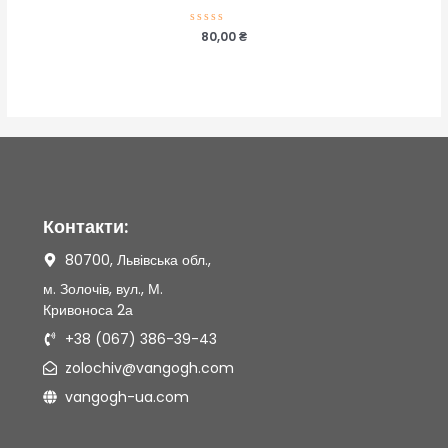
Оцінено
80,00
₴
в
0
з
5
Контакти:
80700, Львівська обл.,
м. Золочів, вул., М.
Кривоноса 2а
+38 (067) 386-39-43
zolochiv@vangogh.com
vangogh-ua.com