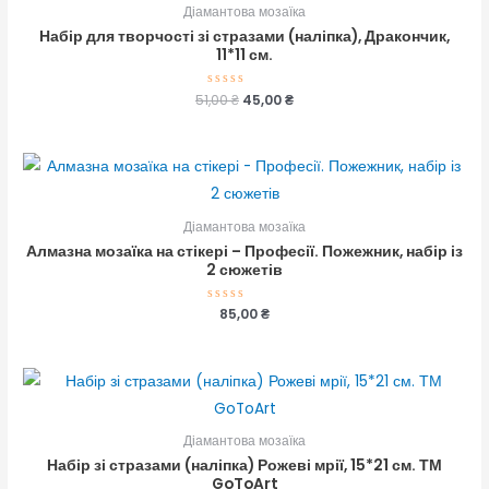
Діамантова мозаїка
Набір для творчості зі стразами (наліпка), Дракончик,
11*11 см.
51,00
Оцінено
₴
45,00
₴
в
0
з
5
Діамантова мозаїка
Алмазна мозаїка на стікері – Професії. Пожежник, набір із
2 сюжетів
Оцінено
85,00
₴
в
0
з
5
Діамантова мозаїка
Набір зі стразами (наліпка) Рожеві мрії, 15*21 см. ТМ
GoToArt