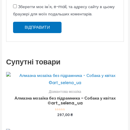
Зберегти моє ім'я, e-mail, та адресу сайту в цьому
браузері для моїх подальших коментарів.
Супутні товари
Діамантова мозаїка
Алмазна мозаїка без підрамника – Собака у квітах
©art_selena_ua
Оцінено
297,00
₴
в
0
з
5