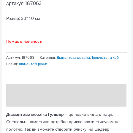
ртикул: 187063
А
Розмір: 30*40 см
Немає в наявності
Артикул:
187063
Категорії:
Діамантова мозаїка
,
Творчість та хобі
Бренд:
Діамантові ручки
Опис
Відгуки (0)
Діамантова мозаїка Гулівер
– це новий вид аплікації.
Спеціальні намистини потрібно приклеювати стилусом на
полотно. Так ви зможете створити блискучий шедевр –