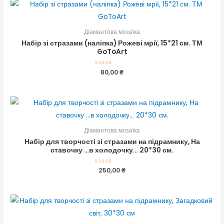
Діамантова мозаїка
Набір зі стразами (наліпка) Рожеві мрії, 15*21 см. ТМ
GoToArt
Оцінено
80,00
₴
в
0
з
5
Діамантова мозаїка
Набір для творчості зі стразами на підрамнику, На
ставочку …в холодочку… 20*30 см.
Оцінено
250,00
₴
в
0
з
5