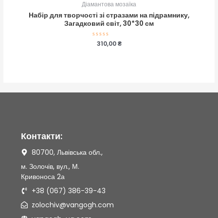
Діамантова мозаїка
Набір для творчості зі стразами на підрамнику,
Загадковий світ, 30*30 см
Оцінено
310,00
₴
в
0
з
5
Контакти:
80700, Львівська обл.,
м. Золочів, вул., М.
Кривоноса 2а
+38 (067) 386-39-43
zolochiv@vangogh.com