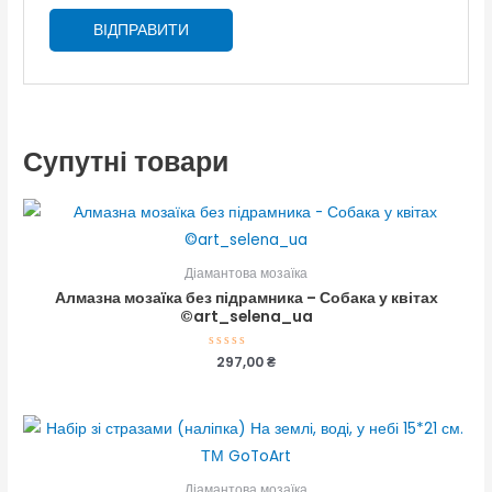
Супутні товари
Діамантова мозаїка
Алмазна мозаїка без підрамника – Собака у квітах
©art_selena_ua
Оцінено
297,00
₴
в
0
з
5
Діамантова мозаїка