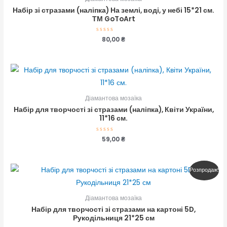
Набір зі стразами (наліпка) На землі, воді, у небі 15*21 см.
ТМ GoToArt
Оцінено
80,00
₴
в
0
з
5
Діамантова мозаїка
Набір для творчості зі стразами (наліпка), Квіти України,
11*16 см.
Оцінено
59,00
₴
в
0
з
5
Оригінальна
Поточна
Розпродаж!
ціна:
ціна:
155,00 ₴.
140,00 ₴.
Діамантова мозаїка
Набір для творчості зі стразами на картоні 5D,
Рукодільниця 21*25 см