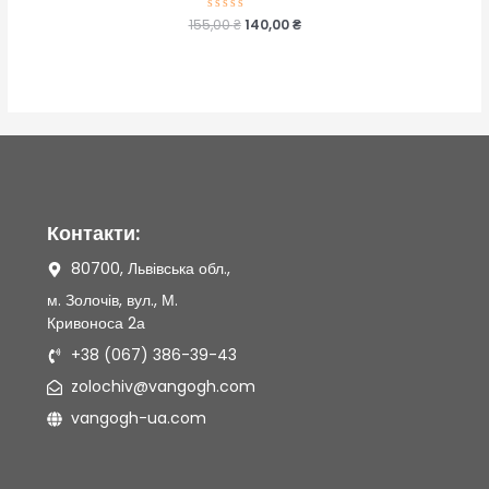
155,00
Оцінено
₴
140,00
₴
в
0
з
5
Контакти:
80700, Львівська обл.,
м. Золочів, вул., М.
Кривоноса 2а
+38 (067) 386-39-43
zolochiv@vangogh.com
vangogh-ua.com