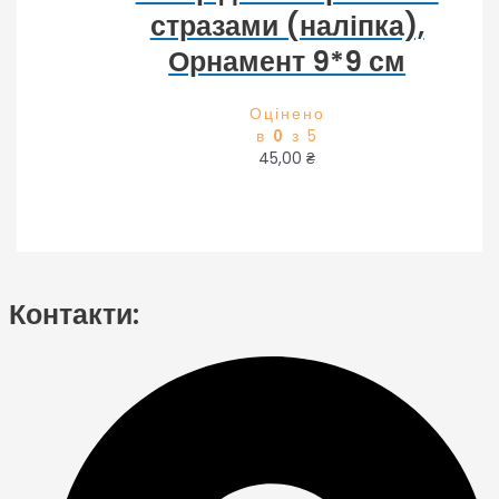
стразами (наліпка),
Орнамент 9*9 см
Оцінено
в
0
з 5
45,00
₴
Контакти: