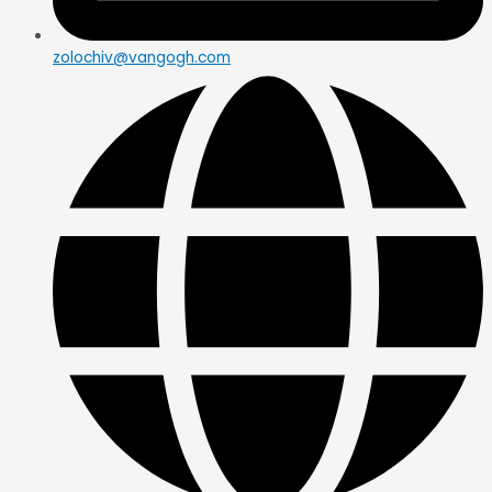
zolochiv@vangogh.com