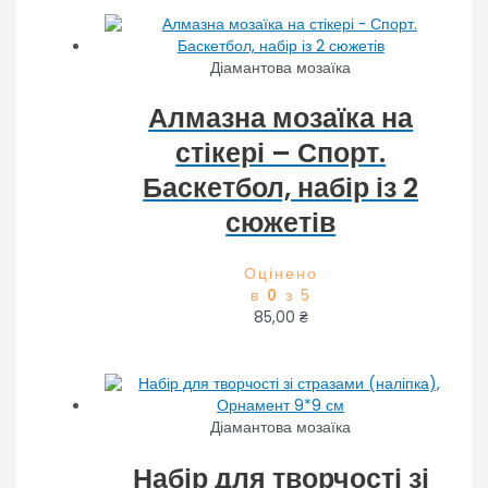
Діамантова мозаїка
Алмазна мозаїка на
стікері – Спорт.
Баскетбол, набір із 2
сюжетів
Оцінено
в
0
з 5
85,00
₴
Діамантова мозаїка
Набір для творчості зі