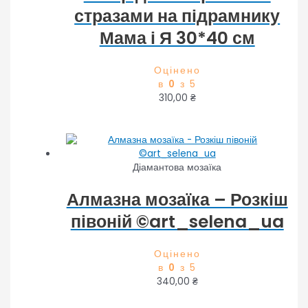
стразами на підрамнику
Мама і Я 30*40 см
Оцінено
в
0
з 5
310,00
₴
Діамантова мозаїка
Алмазна мозаїка – Розкіш
півоній ©art_selena_ua
Оцінено
в
0
з 5
340,00
₴