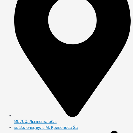
80700, Львівська обл.,
м. Золочів, вул., М. Кривоноса 2а