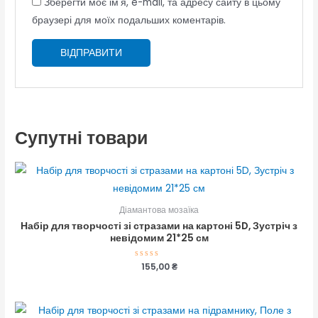
Зберегти моє ім'я, e-mail, та адресу сайту в цьому
браузері для моїх подальших коментарів.
Супутні товари
Діамантова мозаїка
Набір для творчості зі стразами на картоні 5D, Зустріч з
невідомим 21*25 см
Оцінено
155,00
₴
в
0
з
5