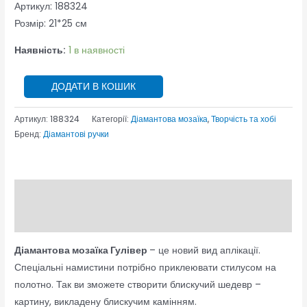
Артикул: 188324
Розмір: 21*25 см
Наявність:
1 в наявності
ДОДАТИ В КОШИК
Артикул:
188324
Категорії:
Діамантова мозаїка
,
Творчість та хобі
Бренд:
Діамантові ручки
Опис
Відгуки (0)
Діамантова мозаїка Гулівер
– це новий вид аплікації.
Спеціальні намистини потрібно приклеювати стилусом на
полотно. Так ви зможете створити блискучий шедевр –
картину, викладену блискучим камінням.