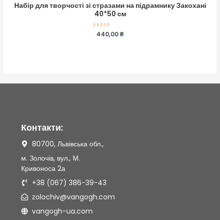
Набір для творчості зі стразами на підрамнику Закохані
40*50 см
Оцінено
440,00
₴
в
0
з
5
Контакти:
80700, Львівська обл.,
м. Золочів, вул., М.
Кривоноса 2а
+38 (067) 386-39-43
zolochiv@vangogh.com
vangogh-ua.com