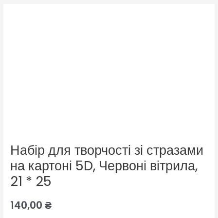
Набір
для
творчості
зі
стразами
на
картоні
5D,
Червоні
вітрила,
21
Набір для творчості зі стразами
*
25
на картоні 5D, Червоні вітрила,
кількість
21 * 25
140,00
₴