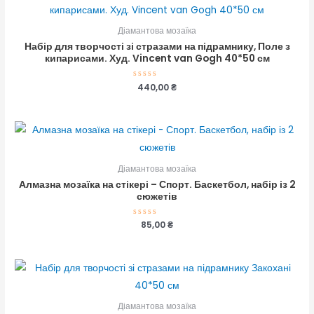
Діамантова мозаїка
Набір для творчості зі стразами на підрамнику, Поле з
кипарисами. Худ. Vincent van Gogh 40*50 см
Оцінено
440,00
₴
в
0
з
5
Діамантова мозаїка
Алмазна мозаїка на стікері – Спорт. Баскетбол, набір із 2
сюжетів
Оцінено
85,00
₴
в
0
з
5
Діамантова мозаїка