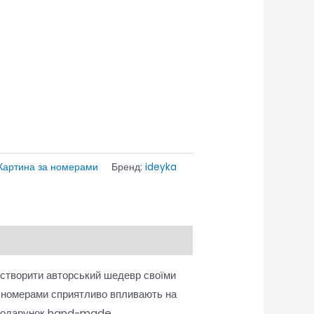
Картина за номерами
Бренд:
ideyka
 створити авторський шедевр своїми
а номерами сприятливо впливають на
як подарунок hand-made.