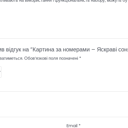
пливають на використання і функціональність набору, можуть бу
в відгук на “Картина за номерами – Яскраві со
ватиметься.
Обов’язкові поля позначені
*
Email
*