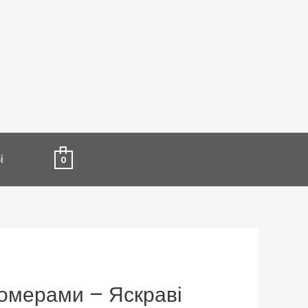
і
0
номерами – Яскраві