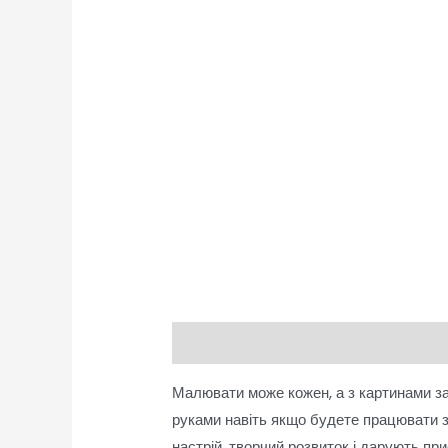
Опис
Відгуки (0)
Малювати може кожен, а з картинами за
руками навіть якщо будете працювати 
настрій, творчий розвиток і дарують п