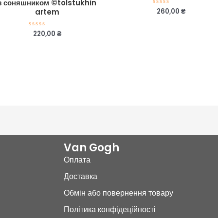
з соняшником ©tolstukhin
260,00
₴
Оцінено
artem
в
0
з
220,00
₴
Оцінено
5
в
0
з
5
Van Gogh
Оплата
Доставка
Обмін або повернення товару
Політика конфідеційності