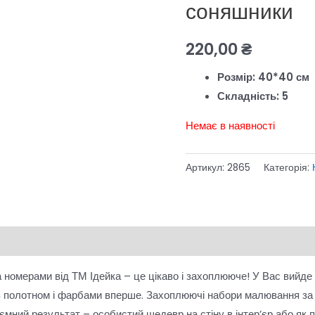
соняшники
220,00
₴
Розмір: 40*40 см
Складність: 5
Немає в наявності
Артикул:
2865
Категорія:
 номерами від ТМ Ідейка – це цікаво і захоплююче! У Вас вийде
з полотном і фарбами вперше. Захоплюючі набори малювання з
риємний результат – особистий шедевр на стіну в інтер’єр або 