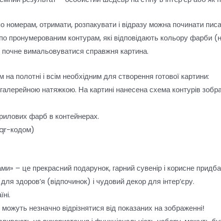
по номерам, отримати, розпакувати і відразу можна починати пис
о пронумерованим контурам, які відповідають кольору фарби (н
і почне вимальовуватися справжня картина.
 на полотні і всім необхідним для створення готової картини:
 галерейною натяжкою. На картині нанесена схема контурів зобр
рилових фарб в контейнерах.
 qr-кодом)
ми» – це прекрасний подарунок, гарний сувенір і корисне придб
для здоров’я (відпочинок) і чудовий декор для інтер’єру.
ні.
и можуть незначно відрізнятися від показаних на зображенні!