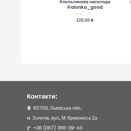
Апельсинова насолода
©alonka_good
225,00
₴
Оцінено
в
0
з
5
Контакти:
80700, Львівська обл.,
м. Золочів, вул., М. Кривоноса 2а
+38 (067) 386-39-43