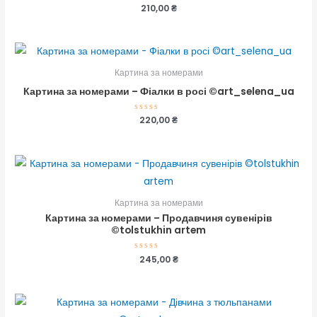
Оцінено
210,00
₴
в
0
з
5
Картина за номерами
Картина за номерами – Фіалки в росі ©art_selena_ua
Оцінено
220,00
₴
в
0
з
5
Картина за номерами
Картина за номерами – Продавчиня сувенірів
©tolstukhin artem
Оцінено
245,00
₴
в
0
з
5