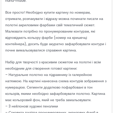
hand-made.
Все просто! Необхідно купити картину по номерам,
отримати, розпакувати і відразу можна починати писати на
полотні акриловими фарбами свій тематичний сюжет.
Малювати потрібно по пронумерованим контурам, які
відповідають кольору фарби (номер на кришечці
контейнера), досить буде акуратно зафарбовувати контури і
почне вимальовуватися справжня картина.
Набір для творчості з красивим сюжетом на полотні і всім
необхідним для створення готової картини:
– Натуральне полотно на підрамнику із галерейною
натяжкою. На картині нанесена схема контурів зображення з
нумерацією. Сегменти додатково пофарбовані в тон
кольорів, якими необхідно зафарбовувати полотно. Картина
має кольоровий фон, який не треба замальовувати.
– 3 нейлонові художні пензлики
– Соковита палітра пронумерованих, акрилових фарб в