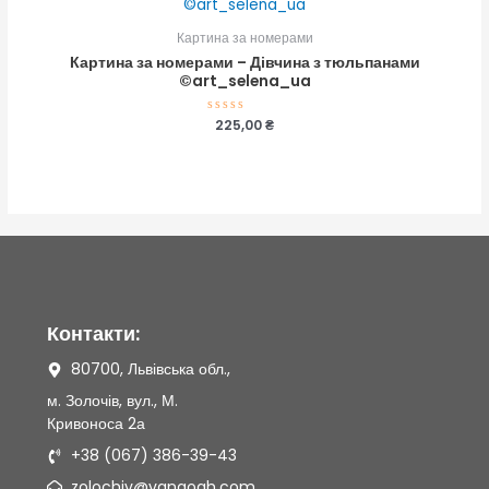
Картина за номерами
Картина за номерами – Дівчина з тюльпанами
©art_selena_ua
Оцінено
225,00
₴
в
0
з
5
Контакти:
80700, Львівська обл.,
м. Золочів, вул., М.
Кривоноса 2а
+38 (067) 386-39-43
zolochiv@vangogh.com