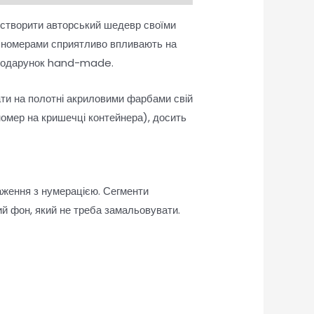
 створити авторський шедевр своїми
а номерами сприятливо впливають на
як подарунок hand-made.
ати на полотні акриловими фарбами свій
омер на кришечці контейнера), досить
аження з нумерацією. Сегменти
й фон, який не треба замальовувати.