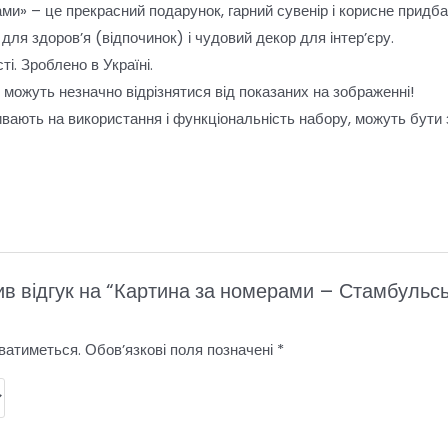
ми» – це прекрасний подарунок, гарний сувенір і корисне придб
для здоров’я (відпочинок) і чудовий декор для інтер’єру.
і. Зроблено в Україні.
и можуть незначно відрізнятися від показаних на зображенні!
ивають на використання і функціональність набору, можуть бути
!
в відгук на “Картина за номерами – Стамбульс
ватиметься.
Обов’язкові поля позначені
*