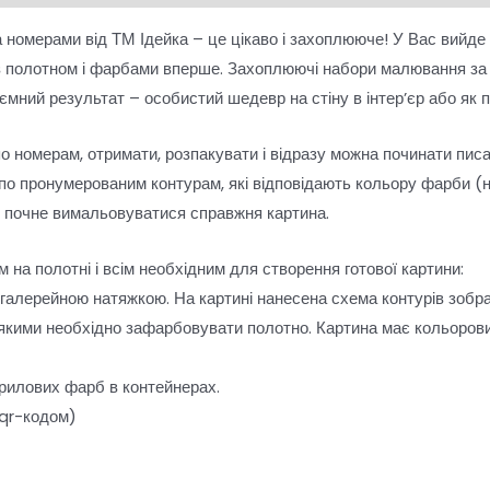
 номерами від ТМ Ідейка – це цікаво і захоплююче! У Вас вийде
з полотном і фарбами вперше. Захоплюючі набори малювання з
риємний результат – особистий шедевр на стіну в інтер’єр або 
по номерам, отримати, розпакувати і відразу можна починати пис
о пронумерованим контурам, які відповідають кольору фарби (н
і почне вимальовуватися справжня картина.
 на полотні і всім необхідним для створення готової картини:
 галерейною натяжкою. На картині нанесена схема контурів зобр
 якими необхідно зафарбовувати полотно. Картина має кольорови
рилових фарб в контейнерах.
 qr-кодом)