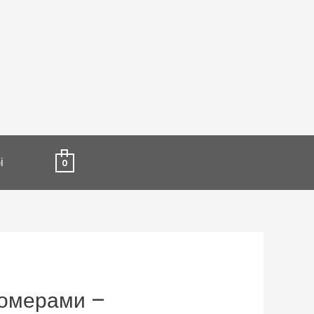
і
0
номерами –