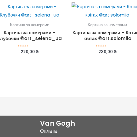
Картина за номерами
Картина за номерами
Картина за номерами –
Картина за номерами – Коти
Клубочки ©art_selena_ua
квітах ©art.solomiia
220,00
₴
230,00
₴
Оцінено
Оцінено
в
в
0
0
з
з
5
5
Van Gogh
Оплата