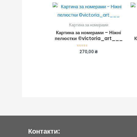
Картина за номерами
Картина за номерами – Ніжні
пелюстки ©victoria_art___
270,00
₴
Оцінено
в
0
з
5
Контакти: