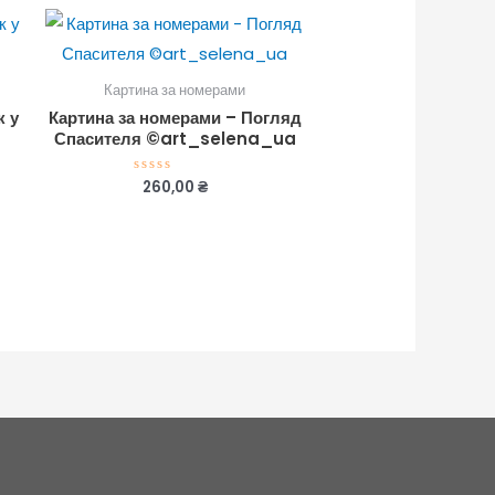
Картина за номерами
к у
Картина за номерами – Погляд
Спасителя ©art_selena_ua
260,00
₴
Оцінено
в
0
з
5