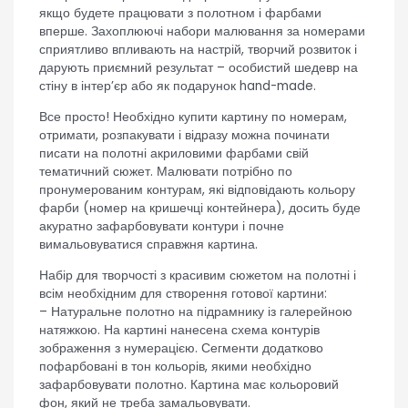
якщо будете працювати з полотном і фарбами
вперше. Захоплюючі набори малювання за номерами
сприятливо впливають на настрій, творчий розвиток і
дарують приємний результат – особистий шедевр на
стіну в інтер’єр або як подарунок hand-made.
Все просто! Необхідно купити картину по номерам,
отримати, розпакувати і відразу можна починати
писати на полотні акриловими фарбами свій
тематичний сюжет. Малювати потрібно по
пронумерованим контурам, які відповідають кольору
фарби (номер на кришечці контейнера), досить буде
акуратно зафарбовувати контури і почне
вимальовуватися справжня картина.
Набір для творчості з красивим сюжетом на полотні і
всім необхідним для створення готової картини:
– Натуральне полотно на підрамнику із галерейною
натяжкою. На картині нанесена схема контурів
зображення з нумерацією. Сегменти додатково
пофарбовані в тон кольорів, якими необхідно
зафарбовувати полотно. Картина має кольоровий
фон, який не треба замальовувати.