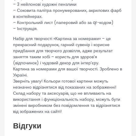
– 3 нейлонові художні пензлики
– Соковита палітра пронумерованих, акрилових фарб
в контейнерах.
– Контрольний лист (паперовий або за qr-кодом)
– Інструкція.
Набір для творчості «Картина за номерами» – це
прекрасний подарунок, гарний сувенір і корисне
придбання для творчого дозвілля, адже результат
заняття таким хобі – користь для здоров’я
(відпочинок) і чудовий декор для інтер’єру.
Картина за номерами для вашої творчості. Зроблено в
Україні.
Зверніть увагу! Кольори готової картини можуть
незначно відрізнятися від показаних на зображенні!
Склад набору та аксесуарів, що не впливають на
використання і функціональність набору, можуть бути
змінені виробником без повідомлення та відрізнятися
від зображених на сайті!
Відгуки