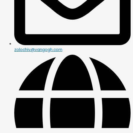
zolochiv@vangogh.com