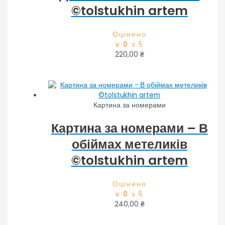
©tolstukhin artem
Оцінено
в
0
з 5
220,00
₴
Картина за номерами
Картина за номерами – В
обіймах метеликів
©tolstukhin artem
Оцінено
в
0
з 5
240,00
₴