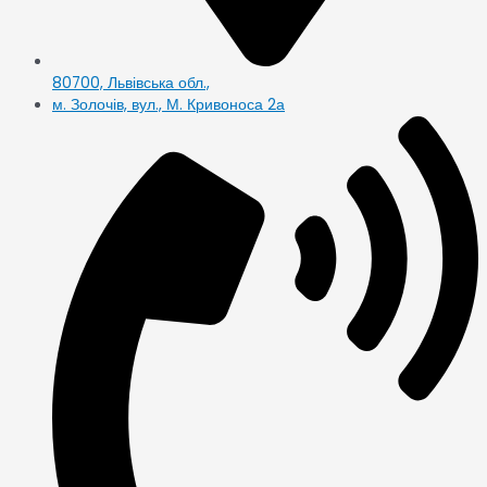
80700, Львівська обл.,
м. Золочів, вул., М. Кривоноса 2а