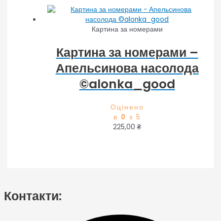
Картина за номерами
Картина за номерами –
Апельсинова насолода
©alonka_good
Оцінено
в
0
з 5
225,00
₴
Контакти: