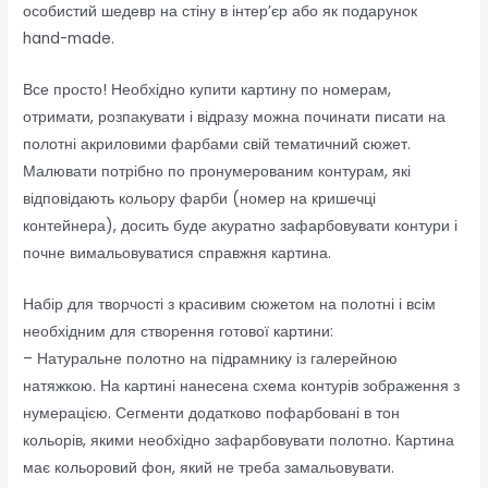
особистий шедевр на стіну в інтер’єр або як подарунок
hand-made.
Все просто! Необхідно купити картину по номерам,
отримати, розпакувати і відразу можна починати писати на
полотні акриловими фарбами свій тематичний сюжет.
Малювати потрібно по пронумерованим контурам, які
відповідають кольору фарби (номер на кришечці
контейнера), досить буде акуратно зафарбовувати контури і
почне вимальовуватися справжня картина.
Набір для творчості з красивим сюжетом на полотні і всім
необхідним для створення готової картини:
– Натуральне полотно на підрамнику із галерейною
натяжкою. На картині нанесена схема контурів зображення з
нумерацією. Сегменти додатково пофарбовані в тон
кольорів, якими необхідно зафарбовувати полотно. Картина
має кольоровий фон, який не треба замальовувати.