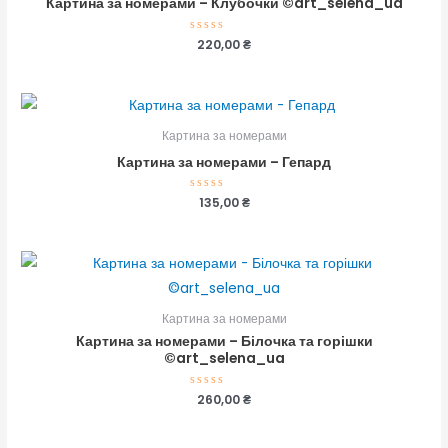
Картина за номерами – Клубочки ©art_selena_ua
Оцінено
220,00
₴
в
0
з
5
Картина за номерами
Картина за номерами – Гепард
Оцінено
135,00
₴
в
0
з
5
Картина за номерами
Картина за номерами – Білочка та горішки
©art_selena_ua
Оцінено
260,00
₴
в
0
з
5