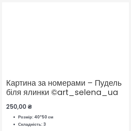
Картина
за
номерами
-
Пудель
біля
ялинки
©art_selena_ua
кількість
Картина за номерами – Пудель
біля ялинки ©art_selena_ua
250,00
₴
Розмір: 40*50 см
Складність: 3