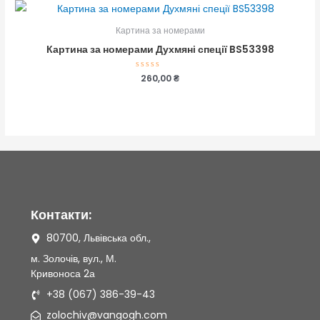
Картина за номерами
Картина за номерами Духмяні спеції BS53398
Оцінено
260,00
₴
в
0
з
5
Контакти:
80700, Львівська обл.,
м. Золочів, вул., М.
Кривоноса 2а
+38 (067) 386-39-43
zolochiv@vangogh.com