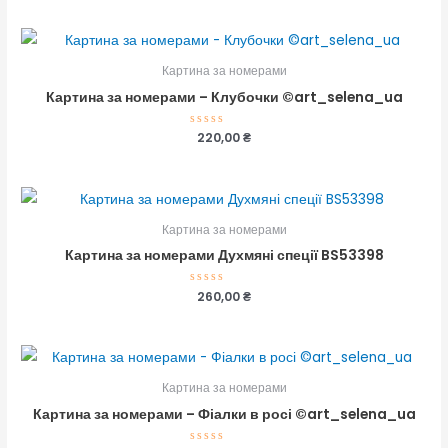
з
5
Картина за номерами
Картина за номерами – Клубочки ©art_selena_ua
Оцінено
220,00
₴
в
0
з
5
Картина за номерами
Картина за номерами Духмяні спеції BS53398
Оцінено
260,00
₴
в
0
з
5
Картина за номерами
Картина за номерами – Фіалки в росі ©art_selena_ua