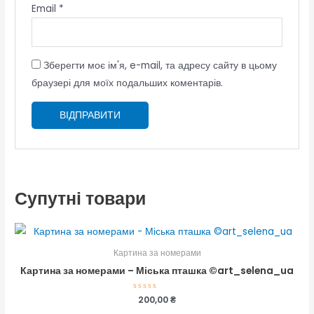
Email
*
Зберегти моє ім'я, e-mail, та адресу сайту в цьому
браузері для моїх подальших коментарів.
Супутні товари
Картина за номерами
Картина за номерами – Міська пташка ©art_selena_ua
Оцінено
200,00
₴
в
0