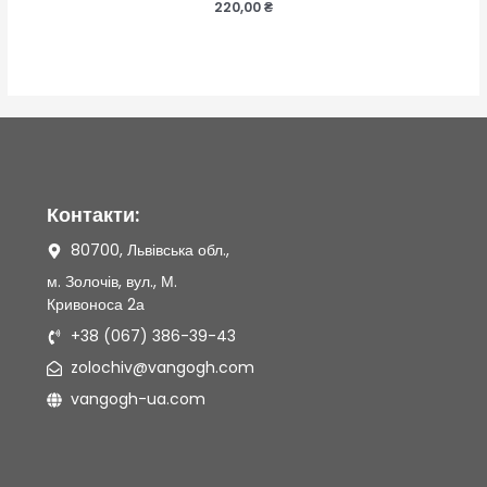
Оцінено
220,00
₴
в
0
з
5
Контакти:
80700, Львівська обл.,
м. Золочів, вул., М.
Кривоноса 2а
+38 (067) 386-39-43
zolochiv@vangogh.com
vangogh-ua.com