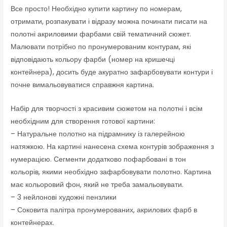
Все просто! Необхідно купити картину по номерам,
отримати, розпакувати і відразу можна починати писати на
полотні акриловими фарбами свій тематичний сюжет.
Малювати потрібно по пронумерованим контурам, які
відповідають кольору фарби (номер на кришечці
контейнера), досить буде акуратно зафарбовувати контури і
почне вимальовуватися справжня картина.
Набір для творчості з красивим сюжетом на полотні і всім
необхідним для створення готової картини:
– Натуральне полотно на підрамнику із галерейною
натяжкою. На картині нанесена схема контурів зображення з
нумерацією. Сегменти додатково пофарбовані в тон
кольорів, якими необхідно зафарбовувати полотно. Картина
має кольоровий фон, який не треба замальовувати.
– 3 нейлонові художні пензлики
– Соковита палітра пронумерованих, акрилових фарб в
контейнерах.