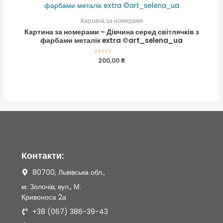
Картина за номерами
Картина за номерами – Дівчина серед світлячків з
фарбами металік extra ©art_selena_ua
Оцінено
200,00
₴
в
0
з
5
Контакти:
80700, Львівська обл.,
м. Золочів, вул., М.
Кривоноса 2а
+38 (067) 386-39-43