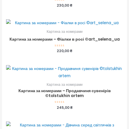
Оцінено
230,00
₴
в
0
з
5
Картина за номерами
Картина за номерами – Фіалки в росі ©art_selena_ua
Оцінено
220,00
₴
в
0
з
5
Картина за номерами
Картина за номерами – Продавчиня сувенірів
©tolstukhin artem
Оцінено
245,00
₴
в
0
з
5