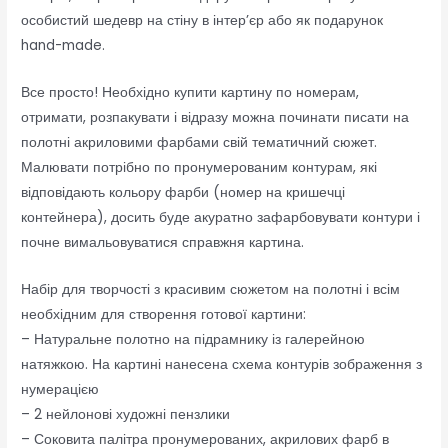
особистий шедевр на стіну в інтер’єр або як подарунок
hand-made.
Все просто! Необхідно купити картину по номерам,
отримати, розпакувати і відразу можна починати писати на
полотні акриловими фарбами свій тематичний сюжет.
Малювати потрібно по пронумерованим контурам, які
відповідають кольору фарби (номер на кришечці
контейнера), досить буде акуратно зафарбовувати контури і
почне вимальовуватися справжня картина.
Набір для творчості з красивим сюжетом на полотні і всім
необхідним для створення готової картини:
– Натуральне полотно на підрамнику із галерейною
натяжкою. На картині нанесена схема контурів зображення з
нумерацією
– 2 нейлонові художні пензлики
– Соковита палітра пронумерованих, акрилових фарб в