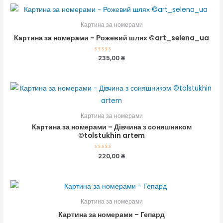
5
Картина за номерами
Картина за номерами – Рожевий шлях ©art_selena_ua
Оцінено
235,00
₴
в
0
з
5
Картина за номерами
Картина за номерами – Дівчина з соняшником
©tolstukhin artem
Оцінено
220,00
₴
в
0
з
5
Картина за номерами
Картина за номерами – Гепард