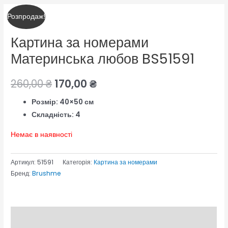
Оригінальна
Поточна
Розпродаж!
ціна:
ціна:
Картина за номерами
260,00 ₴.
170,00 ₴.
Материнська любов BS51591
260,00
₴
170,00
₴
Розмір: 40×50 см
Складність: 4
Немає в наявності
Артикул:
51591
Категорія:
Картина за номерами
Бренд:
Brushme
Опис