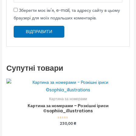
Зберегти моє ім'я, e-mail, та адресу сайту в цьому
браузері для моїх подальших коментарів.
Супутні товари
Картина за номерами
Картина за номерами – Розкішні іриси
©sophiia_іllustrations
Оцінено
230,00
₴
в
0
з