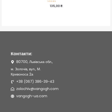
Оцінено
135,00
₴
в
0
з
5
Контакти:
80700, Львівська обл.,
м. Золочів, вул., М.
Кривоноса 2а
+38 (067) 386-39-43
zolochiv@vangogh.com
vangogh-ua.com