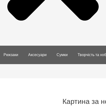
Рюкзаки
Аксесуари
Сумки
Творчість та хоб
Картина за н
Картина