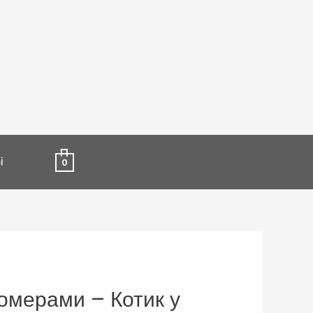
і
0
омерами – Котик у