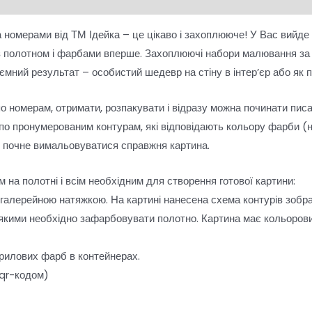
 номерами від ТМ Ідейка – це цікаво і захоплююче! У Вас вийде
з полотном і фарбами вперше. Захоплюючі набори малювання з
риємний результат – особистий шедевр на стіну в інтер’єр або 
по номерам, отримати, розпакувати і відразу можна починати пис
о пронумерованим контурам, які відповідають кольору фарби (н
і почне вимальовуватися справжня картина.
 на полотні і всім необхідним для створення готової картини:
 галерейною натяжкою. На картині нанесена схема контурів зобр
 якими необхідно зафарбовувати полотно. Картина має кольорови
рилових фарб в контейнерах.
 qr-кодом)