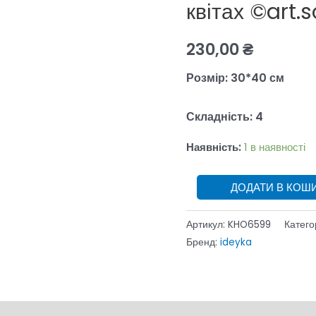
за
квітах ©art.
номерами
-
230,00
₴
Котик
Розмір: 30*40 см
у
квітах
Складність: 4
©art.solomiia
кількість
Наявність:
1 в наявності
ДОДАТИ В КОШ
Артикул:
KHO6599
Катего
Бренд:
ideyka