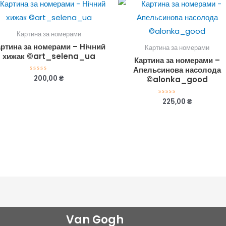
Картина за номерами
артина за номерами – Нічний
Картина за номерами
хижак ©art_selena_ua
Картина за номерами –
Апельсинова насолода
200,00
₴
Оцінено
©alonka_good
в
0
з
225,00
₴
Оцінено
5
в
0
з
5
Van Gogh