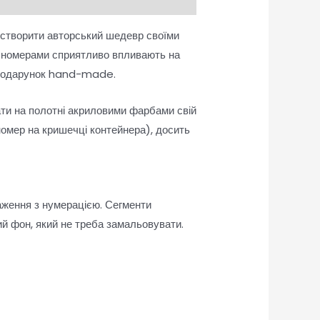
 створити авторський шедевр своїми
а номерами сприятливо впливають на
як подарунок hand-made.
ати на полотні акриловими фарбами свій
омер на кришечці контейнера), досить
аження з нумерацією. Сегменти
й фон, який не треба замальовувати.