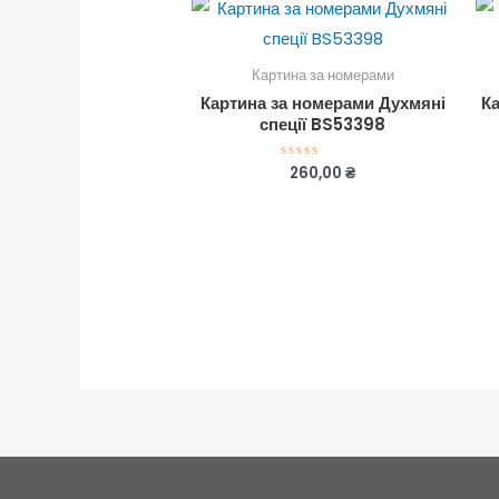
Картина за номерами
Картина за номерами Духмяні
К
спеції BS53398
260,00
₴
Оцінено
в
0
з
5