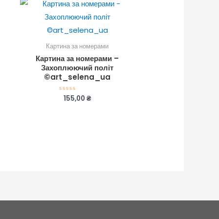
Картина за номерами
Картина за номерами –
Захоплюючий політ
©art_selena_ua
155,00
₴
Оцінено
в
0
з
5