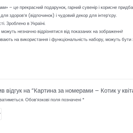
ми» – це прекрасний подарунок, гарний сувенір і корисне придб
для здоров’я (відпочинок) і чудовий декор для інтер’єру.
і. Зроблено в Україні.
и можуть незначно відрізнятися від показаних на зображенні!
ивають на використання і функціональність набору, можуть бути
!
в відгук на “Картина за номерами – Котик у кві
ватиметься.
Обов’язкові поля позначені
*