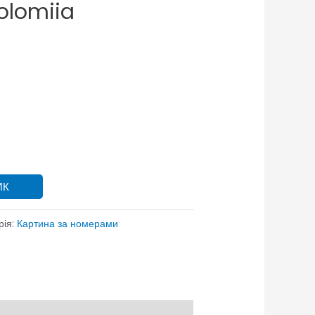
solomiia
ИК
рія:
Картина за номерами