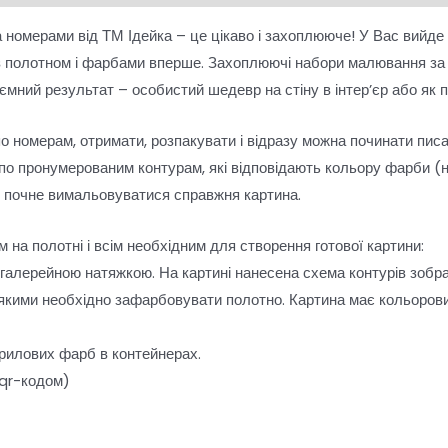
 номерами від ТМ Ідейка – це цікаво і захоплююче! У Вас вийде
з полотном і фарбами вперше. Захоплюючі набори малювання з
риємний результат – особистий шедевр на стіну в інтер’єр або 
по номерам, отримати, розпакувати і відразу можна починати пис
о пронумерованим контурам, які відповідають кольору фарби (н
і почне вимальовуватися справжня картина.
 на полотні і всім необхідним для створення готової картини:
 галерейною натяжкою. На картині нанесена схема контурів зобр
 якими необхідно зафарбовувати полотно. Картина має кольорови
рилових фарб в контейнерах.
 qr-кодом)