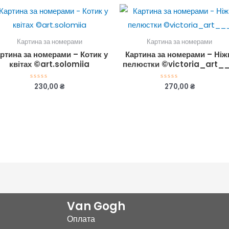
Картина за номерами
Картина за номерами
ртина за номерами – Котик у
Картина за номерами – Ніж
квітах ©art.solomiia
пелюстки ©victoria_art_
230,00
₴
270,00
₴
Оцінено
Оцінено
в
в
0
0
з
з
5
5
Van Gogh
Оплата