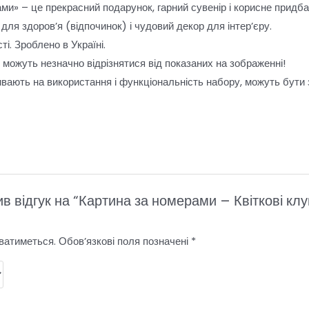
ми» – це прекрасний подарунок, гарний сувенір і корисне придб
для здоров’я (відпочинок) і чудовий декор для інтер’єру.
і. Зроблено в Україні.
и можуть незначно відрізнятися від показаних на зображенні!
ивають на використання і функціональність набору, можуть бути
!
в відгук на “Картина за номерами – Квіткові кл
ватиметься.
Обов’язкові поля позначені
*