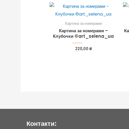
Картина за номерами
Картина за номерами –
Ка
Клубочки ©art_selena_ua
220,00
₴
Оцінено
в
0
з
5
Контакти: