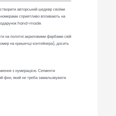
 створити авторський шедевр своїми
а номерами сприятливо впливають на
як подарунок hand-made.
ати на полотні акриловими фарбами свій
омер на кришечці контейнера), досить
аження з нумерацією. Сегменти
й фон, який не треба замальовувати.