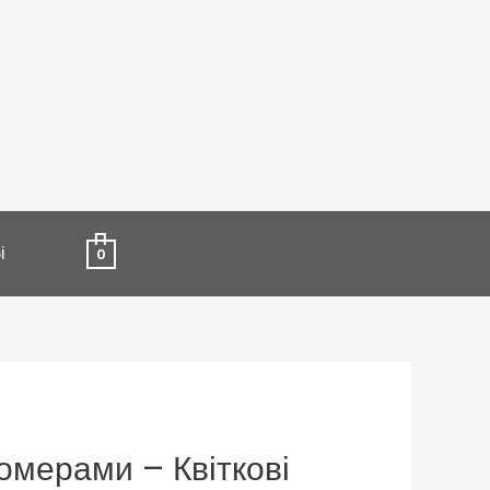
і
0
омерами – Квіткові