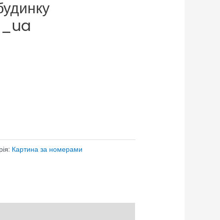
будинку
a_ua
рія:
Картина за номерами