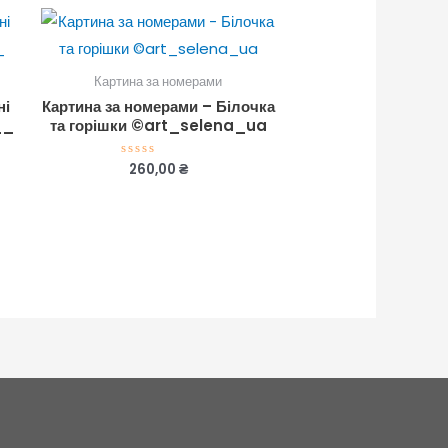
Картина за номерами
ні
Картина за номерами – Білочка
__
та горішки ©art_selena_ua
260,00
₴
Оцінено
в
0
з
5