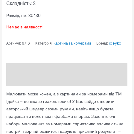
Складність: 2
Розмір, см: 30*30
Немає в наявності
Артикул:
6716
Категорія:
Картина за номерами
Бренд:
ideyka
Опис
Відгуки (0)
Малювати може кожен, а з картинами за номерами від ТМ
Ідейка – це цікаво і захоплююче! У Вас вийде створити
авторський шедевр своїми руками, навіть якщо будете
працювати з полотном і фарбами вперше. Захоплюючі
набори малювання за номерами сприятливо впливають на
настрій, творчий розвиток і дарують приємний результат –