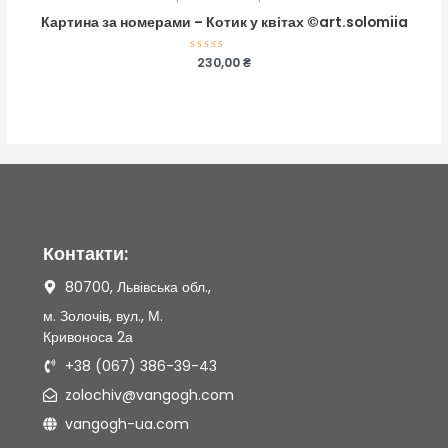
Картина за номерами – Котик у квітах ©art.solomiia
Оцінено
230,00
₴
в
0
з
5
Контакти:
80700, Львівська обл.,
м. Золочів, вул., М.
Кривоноса 2а
+38 (067) 386-39-43
zolochiv@vangogh.com
vangogh-ua.com