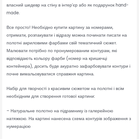
власний шедевр на стіну в інтер’єр або як подарунок hand-
made.
Все просто! Необхідно купити картину за номерами,
отримати, розпакувати і відразу можна починати писати на
полотні акриловими фарбами свій тематичний сюжет.
Малювати потрібно по пронумерованим контурам, які
відповідають кольору фарби (номер на кришечці
контейнера), досить буде акуратно зафарбовувати контури і
почне вимальовуватися справжня картина.
Набір для творчості з красивим сюжетом на полотні і всім
необхідним для створення готової картини:
– Натуральне полотно на підрамнику із галерейною
натяжкою. На картині нанесена схема контурів зображення з
нумерацією