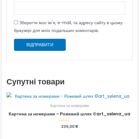
Зберегти моє ім'я, e-mail, та адресу сайту в цьому
браузері для моїх подальших коментарів.
Супутні товари
Картина за номерами
Картина за номерами – Рожевий шлях ©art_selena_ua
Оцінено
235,00
₴
в
0
з