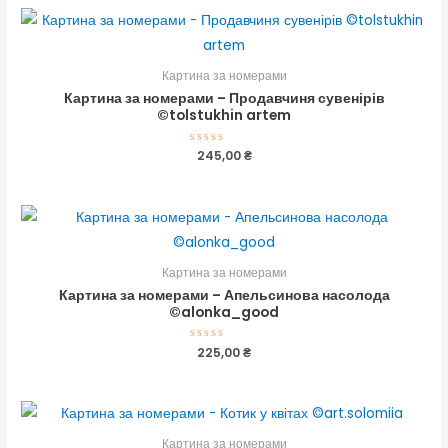
5
Картина за номерами
Картина за номерами – Продавчиня сувенірів
©tolstukhin artem
Оцінено
245,00
₴
в
0
з
5
Картина за номерами
Картина за номерами – Апельсинова насолода
©alonka_good
Оцінено
225,00
₴
в
0
з
5
Картина за номерами