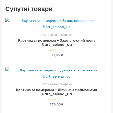
Супутні товари
Картина за номерами
Картина за номерами – Захоплюючий політ
©art_selena_ua
Оцінено
155,00
₴
в
0
з
5
Картина за номерами
Картина за номерами – Дівчина з тюльпанами
©art_selena_ua
Оцінено
225,00
₴
в
0
з