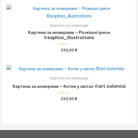
5
Картина за номерами
Картина за номерами – Розкішні іриси
©sophiia_іllustrations
Оцінено
230,00
₴
в
0
з
5
Картина за номерами
Картина за номерами – Котик у квітах ©art.solomiia
Оцінено
230,00
₴
в
0
з
5