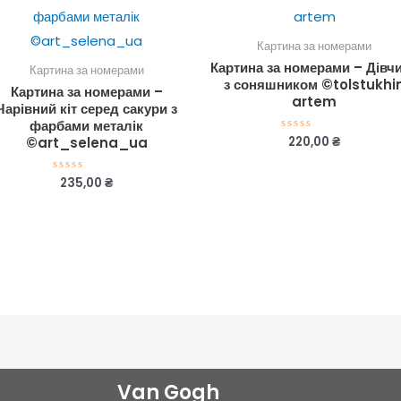
Картина за номерами
Картина за номерами – Дівч
Картина за номерами
з соняшником ©tolstukhi
Картина за номерами –
artem
Чарівний кіт серед сакури з
фарбами металік
220,00
₴
Оцінено
©art_selena_ua
в
0
з
235,00
₴
Оцінено
5
в
0
з
5
Van Gogh