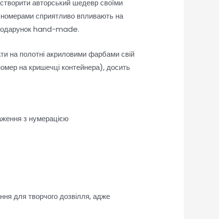
 створити авторський шедевр своїми
а номерами сприятливо впливають на
як подарунок hand-made.
ати на полотні акриловими фарбами свій
омер на кришечці контейнера), досить
аження з нумерацією
ання для творчого дозвілля, адже