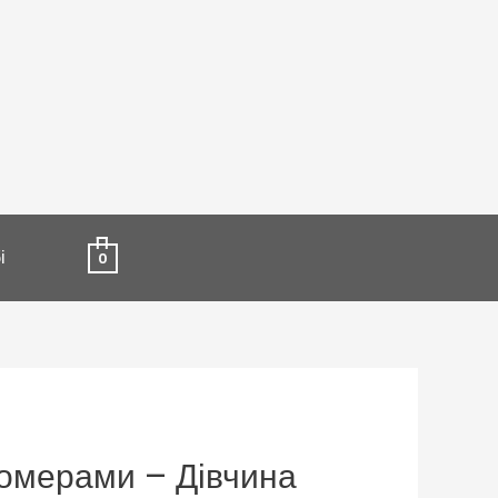
і
0
номерами – Дівчина