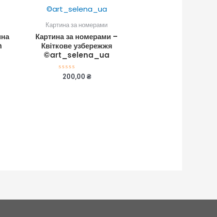
Картина за номерами
ина
Картина за номерами –
n
Квіткове узбережжя
©art_selena_ua
200,00
₴
Оцінено
в
0
з
5