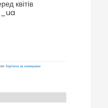
ред квітів
a_ua
рія:
Картина за номерами