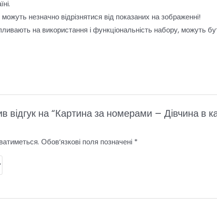
ні.
и можуть незначно відрізнятися від показаних на зображенні!
пливають на використання і функціональність набору, можуть бу
в відгук на “Картина за номерами – Дівчина в ка
ватиметься.
Обов’язкові поля позначені
*