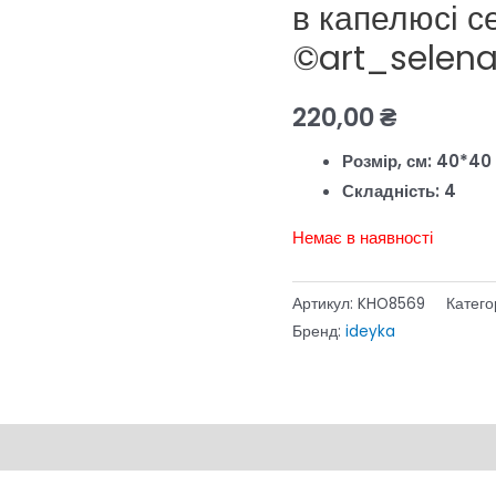
в капелюсі се
©art_selen
220,00
₴
Розмір, см: 40*40
Складність: 4
Немає в наявності
Артикул:
KHO8569
Катего
Бренд:
ideyka