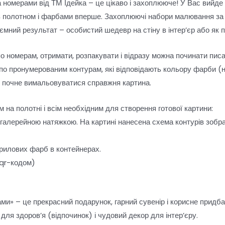
 номерами від ТМ Ідейка – це цікаво і захоплююче! У Вас вийде
з полотном і фарбами вперше. Захоплюючі набори малювання з
риємний результат – особистий шедевр на стіну в інтер’єр або 
по номерам, отримати, розпакувати і відразу можна починати пис
о пронумерованим контурам, які відповідають кольору фарби (н
і почне вимальовуватися справжня картина.
 на полотні і всім необхідним для створення готової картини:
 галерейною натяжкою. На картині нанесена схема контурів зобр
рилових фарб в контейнерах.
 qr-кодом)
ми» – це прекрасний подарунок, гарний сувенір і корисне придб
для здоров’я (відпочинок) і чудовий декор для інтер’єру.