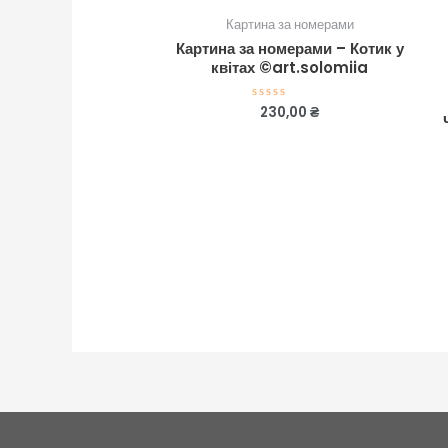
Картина за номерами
Картина за номерами – Котик у
квітах ©art.solomiia
230,00
₴
Оцінено
в
0
з
5