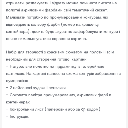
отримати, розпакувати і відразу можна починати писати на
полотні акриловими фарбами свій тематичний сюжет.
Малювати потрібно по пронумерованим контурам, які
відповідають кольору фарби (номер на кришечці
контейнера), досить буде акуратно зафарбовувати контури і
почне вимальовуватися справжня картина.
Набір для творчості з красивим сюжетом на полотні і всім
необхідним для створення готової картини:
– Натуральне полотно на підрамнику із галерейною
натяжкою. На картині нанесена схема контурів зображення з
нумерацією
– 2 нейлонові художні пензлики
– Соковита палітра пронумерованих, акрилових фарб в
контейнерах.
– Контрольний лист (паперовий або за qr-кодом)
– Інструкція.