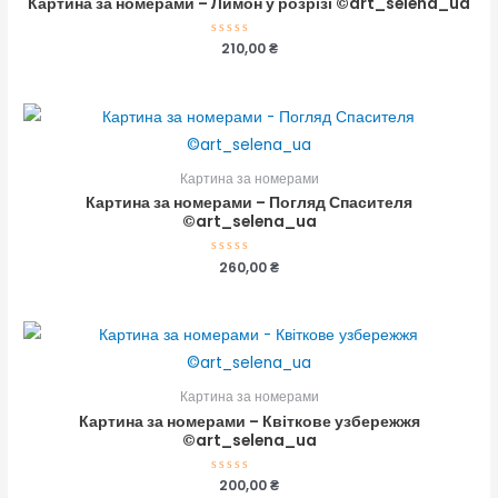
Картина за номерами – Лимон у розрізі ©art_selena_ua
Оцінено
210,00
₴
в
0
з
5
Картина за номерами
Картина за номерами – Погляд Спасителя
©art_selena_ua
Оцінено
260,00
₴
в
0
з
5
Картина за номерами
Картина за номерами – Квіткове узбережжя
©art_selena_ua
Оцінено
200,00
₴
в