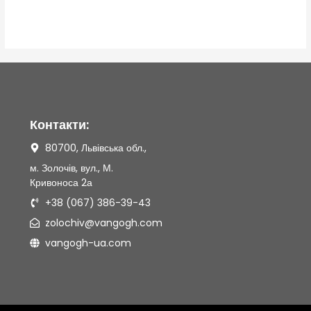
0
з
5
Контакти:
80700, Львівська обл.,
м. Золочів, вул., М.
Кривоноса 2а
+38 (067) 386-39-43
zolochiv@vangogh.com
vangogh-ua.com