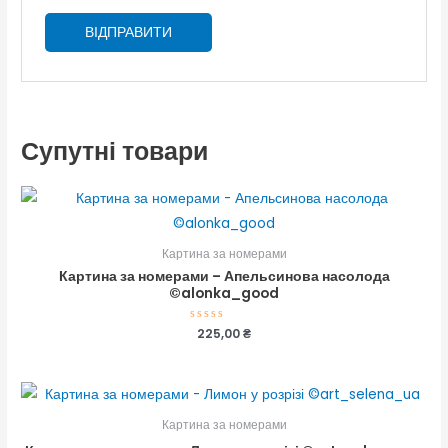
Супутні товари
Картина за номерами
Картина за номерами – Апельсинова насолода
©alonka_good
Оцінено
225,00
₴
в
0
з
5
Картина за номерами