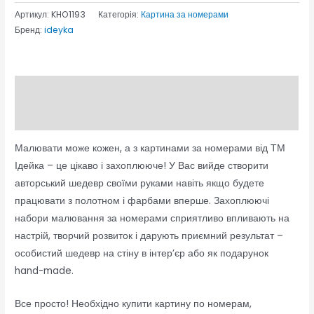
Артикул:
KHO1193
Категорія:
Картина за номерами
Бренд:
ideyka
Опис
Відгуки (0)
Малювати може кожен, а з картинами за номерами від ТМ
Ідейка – це цікаво і захоплююче! У Вас вийде створити
авторський шедевр своїми руками навіть якщо будете
працювати з полотном і фарбами вперше. Захоплюючі
набори малювання за номерами сприятливо впливають на
настрій, творчий розвиток і дарують приємний результат –
особистий шедевр на стіну в інтер’єр або як подарунок
hand-made.
Все просто! Необхідно купити картину по номерам,