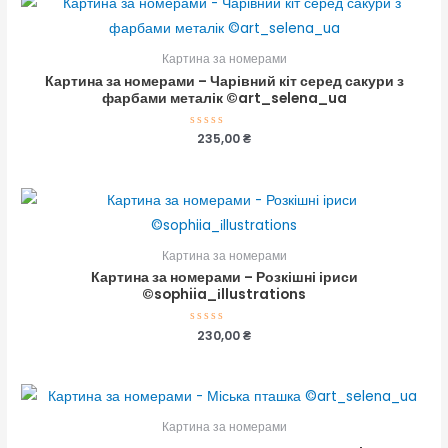
Картина за номерами
Картина за номерами – Чарівний кіт серед сакури з
фарбами металік ©art_selena_ua
Оцінено
235,00
₴
в
0
з
5
Картина за номерами
Картина за номерами – Розкішні іриси
©sophiia_іllustrations
Оцінено
230,00
₴
в
0
з
5
Картина за номерами