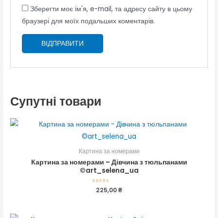
Зберегти моє ім'я, e-mail, та адресу сайту в цьому
браузері для моїх подальших коментарів.
Супутні товари
Картина за номерами
Картина за номерами – Дівчина з тюльпанами
©art_selena_ua
Оцінено
225,00
₴
в
0
з
5