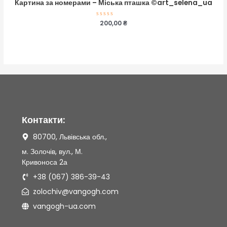
Картина за номерами – Міська пташка ©art_selena_ua
Оцінено
200,00
₴
в
0
з
5
Контакти:
80700, Львівська обл.,
м. Золочів, вул., М.
Кривоноса 2а
+38 (067) 386-39-43
zolochiv@vangogh.com
vangogh-ua.com