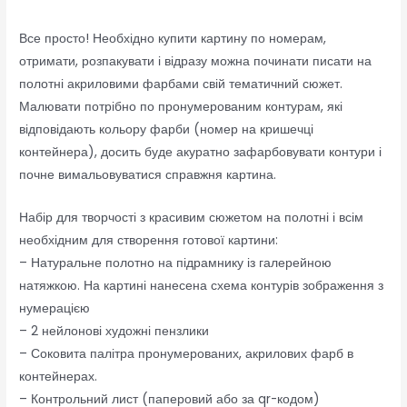
Все просто! Необхідно купити картину по номерам,
отримати, розпакувати і відразу можна починати писати на
полотні акриловими фарбами свій тематичний сюжет.
Малювати потрібно по пронумерованим контурам, які
відповідають кольору фарби (номер на кришечці
контейнера), досить буде акуратно зафарбовувати контури і
почне вимальовуватися справжня картина.
Набір для творчості з красивим сюжетом на полотні і всім
необхідним для створення готової картини:
– Натуральне полотно на підрамнику із галерейною
натяжкою. На картині нанесена схема контурів зображення з
нумерацією
– 2 нейлонові художні пензлики
– Соковита палітра пронумерованих, акрилових фарб в
контейнерах.
– Контрольний лист (паперовий або за qr-кодом)