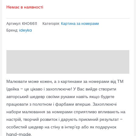
Немає в наявності
Артикул:
KHO6611
Категорія:
Картина за номерами
Бренд:
ideyka
Опис
Відгуки (0)
Малювати може кожен, а з картинами за номерами від ТМ
Ідейка – це цікаво і захоплююче! У Вас вийде створити
авторський шедевр своїми руками навіть якщо будете
працювати з полотном і фарбами вперше. Захоплюючі
набори малювання за номерами сприятливо впливають на
настрій, творчий розвиток і дарують приємний результат –
особистий шедевр на стіну в інтер’єр або як подарунок
hand-made.