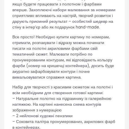
якщо будете працювати з полотном і фарбами
вперше. Захоплюючі набори малювання за номерами
сприятливо впливають на настрій, творчий розвиток і
дарують приємний результат – особистий шедевр на
стіну в інтер’єр або як подарунок hand-made.
Все просто! Необхідно купити картину по номерам,
отримати, розпакувати і відразу можна починати
писати на полотні акриловими фарбами свій
тематичний сюжет. Малювати потрібно по
пронумерованим контурам, які відповідають кольору
фарби (номер на кришечці контейнера), досить буде
акуратно зафарбовувати контури і почне
вимальовуватися справжня картина.
Набір для творчості з красивим сюжетом на полотні і
всім необхідним для створення готової картини:
– Натуральне полотно на підрамнику із галерейною
натяжкою. На картині нанесена схема контурів
зображення з нумерацією
– 2 нейлонові художні пензлики
– Соковита палітра пронумерованих, акрилових фарб
в контейнерах.