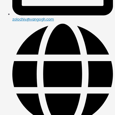
zolochiv@vangogh.com