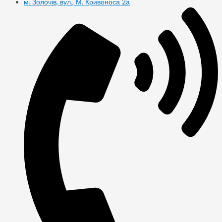
м. Золочів, вул., М. Кривоноса 2а