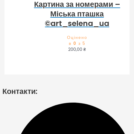
Картина за номерами –
Міська пташка
©art_selena_ua
Оцінено
в
0
з 5
200,00
₴
Контакти: