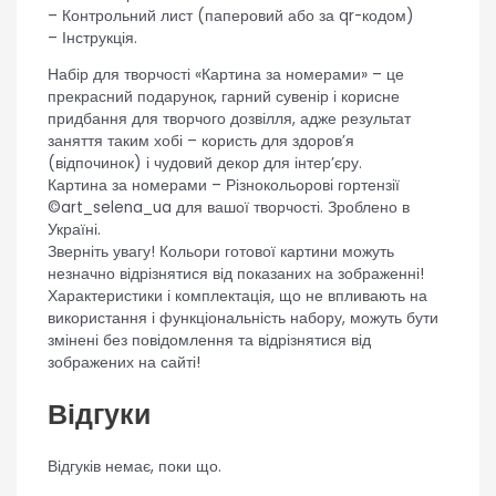
– Контрольний лист (паперовий або за qr-кодом)
– Інструкція.
Набір для творчості «Картина за номерами» – це
прекрасний подарунок, гарний сувенір і корисне
придбання для творчого дозвілля, адже результат
заняття таким хобі – користь для здоров’я
(відпочинок) і чудовий декор для інтер’єру.
Картина за номерами – Різнокольорові гортензії
©art_selena_ua для вашої творчості. Зроблено в
Україні.
Зверніть увагу! Кольори готової картини можуть
незначно відрізнятися від показаних на зображенні!
Характеристики і комплектація, що не впливають на
використання і функціональність набору, можуть бути
змінені без повідомлення та відрізнятися від
зображених на сайті!
Відгуки
Відгуків немає, поки що.